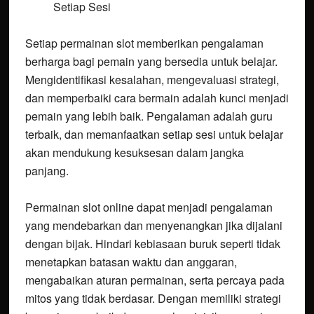
Setiap Sesi
Setiap permainan slot memberikan pengalaman
berharga bagi pemain yang bersedia untuk belajar.
Mengidentifikasi kesalahan, mengevaluasi strategi,
dan memperbaiki cara bermain adalah kunci menjadi
pemain yang lebih baik. Pengalaman adalah guru
terbaik, dan memanfaatkan setiap sesi untuk belajar
akan mendukung kesuksesan dalam jangka
panjang.
Permainan slot online dapat menjadi pengalaman
yang mendebarkan dan menyenangkan jika dijalani
dengan bijak. Hindari kebiasaan buruk seperti tidak
menetapkan batasan waktu dan anggaran,
mengabaikan aturan permainan, serta percaya pada
mitos yang tidak berdasar. Dengan memiliki strategi