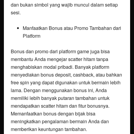
dan bukan simbol yang wajib muncul dalam setiap
sesi.
Manfaatkan Bonus atau Promo Tambahan dari
Platform
Bonus dan promo dari platform game juga bisa
membantu Anda mengejar scatter hitam tanpa
menghabiskan modal pribadi. Banyak platform
menyediakan bonus deposit, cashback, atau bahkan
free spin yang dapat digunakan untuk bermain lebih
lama. Dengan menggunakan bonus ini, Anda
memiliki lebih banyak putaran tambahan untuk
mendapatkan scatter hitam dan fitur bonusnya.
Memanfaatkan bonus dengan bijak bisa
meningkatkan pengalaman bermain Anda dan
memberikan keuntungan tambahan.