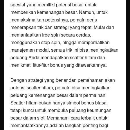
spesial yang memiliki potensi besar untuk
memberikan kemenangan besar. Namun, untuk
memaksimalkan potensinya, pemain perlu
menerapkan trik dan strategi yang tepat. Mulai dari
memanfaatkan free spin secara cerdas,
menggunakan stop-spin, hingga memperhatikan
manajemen modal, semua trik ini bisa meningkatkan
peluang Anda mendapatkan scatter hitam dan
menikmati fitur-fitur bonus yang ditawarkannya.
Dengan strategi yang benar dan pemahaman akan
potensi scatter hitam, pemain bisa meningkatkan
peluang kemenangan besar dalam permainan.
Scatter hitam bukan hanya simbol bonus biasa,
tetapi kunci untuk membuka peluang keuntungan
besar dalam slot. Memahami cara terbaik untuk
memanfaatkannya adalah langkah penting bagi