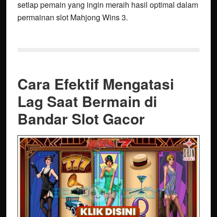
setiap pemain yang ingin meraih hasil optimal dalam
permainan slot Mahjong Wins 3.
Cara Efektif Mengatasi
Lag Saat Bermain di
Bandar Slot Gacor