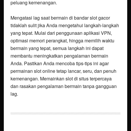
peluang kemenangan.
Mengatasi lag saat bermain di bandar slot gacor
tidaklah sulit jika Anda mengetahui langkah-langkah
yang tepat. Mulai dari penggunaan aplikasi VPN,
optimasi memori perangkat, hingga memilih waktu
bermain yang tepat, semua langkah ini dapat
membantu meningkatkan pengalaman bermain
Anda. Pastikan Anda mencoba tips-tips ini agar
permainan slot online tetap lancar, seru, dan penuh
kemenangan. Memainkan slot di situs terpercaya
dan rasakan pengalaman bermain tanpa gangguan
lag.