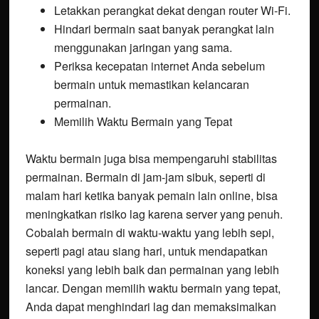
Letakkan perangkat dekat dengan router Wi-Fi.
Hindari bermain saat banyak perangkat lain
menggunakan jaringan yang sama.
Periksa kecepatan internet Anda sebelum
bermain untuk memastikan kelancaran
permainan.
Memilih Waktu Bermain yang Tepat
Waktu bermain juga bisa mempengaruhi stabilitas
permainan. Bermain di jam-jam sibuk, seperti di
malam hari ketika banyak pemain lain online, bisa
meningkatkan risiko lag karena server yang penuh.
Cobalah bermain di waktu-waktu yang lebih sepi,
seperti pagi atau siang hari, untuk mendapatkan
koneksi yang lebih baik dan permainan yang lebih
lancar. Dengan memilih waktu bermain yang tepat,
Anda dapat menghindari lag dan memaksimalkan