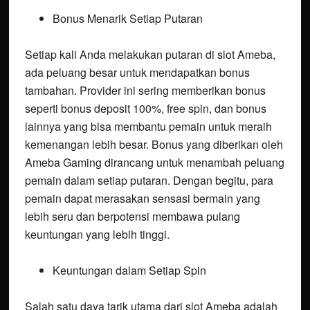
Bonus Menarik Setiap Putaran
Setiap kali Anda melakukan putaran di slot Ameba,
ada peluang besar untuk mendapatkan bonus
tambahan. Provider ini sering memberikan bonus
seperti bonus deposit 100%, free spin, dan bonus
lainnya yang bisa membantu pemain untuk meraih
kemenangan lebih besar. Bonus yang diberikan oleh
Ameba Gaming dirancang untuk menambah peluang
pemain dalam setiap putaran. Dengan begitu, para
pemain dapat merasakan sensasi bermain yang
lebih seru dan berpotensi membawa pulang
keuntungan yang lebih tinggi.
Keuntungan dalam Setiap Spin
Salah satu daya tarik utama dari slot Ameba adalah