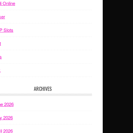
i Online
ker
P Slots
t
s
k
ARCHIVES
ne 2026
y 2026
il 2026