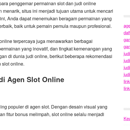
 para penggemar permainan slot dan judi online
 menarik, situs ini menjadi tujuan utama untuk mencari
s ini, Anda dapat menemukan beragam permainan yang
age
rbaik, baik untuk pemain pemula maupun profesional.
daf
gam
 online terpercaya juga menawarkan berbagai
gam
 permainan yang inovatif, dan tingkat kemenangan yang
jud
gan di dunia judi online, berikut beberapa rekomendasi
jud
slot online.
judi
jud
di Agen Slot Online
link
lin
ling populer di agen slot. Dengan desain visual yang
n fitur bonus melimpah, slot online selalu menjadi
Keu