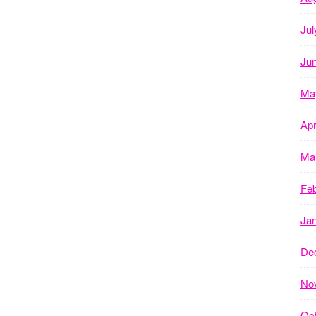
Jul
Ju
Ma
Apr
Ma
Feb
Ja
De
No
Oc