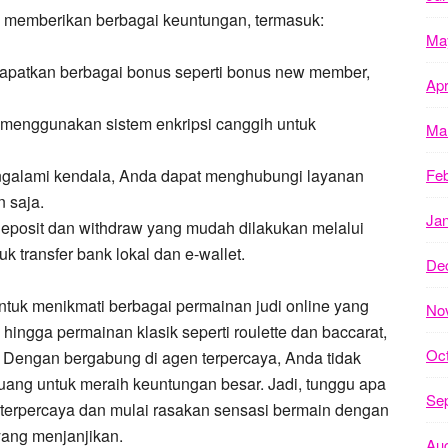
ya memberikan berbagai keuntungan, termasuk:
Ma
patkan berbagai bonus seperti bonus new member,
Apr
 menggunakan sistem enkripsi canggih untuk
Ma
galami kendala, Anda dapat menghubungi layanan
Feb
 saja.
Ja
eposit dan withdraw yang mudah dilakukan melalui
 transfer bank lokal dan e-wallet.
De
ntuk menikmati berbagai permainan judi online yang
No
 hingga permainan klasik seperti roulette dan baccarat,
Oc
. Dengan bergabung di agen terpercaya, Anda tidak
uang untuk meraih keuntungan besar. Jadi, tunggu apa
Se
ne terpercaya dan mulai rasakan sensasi bermain dengan
ang menjanjikan.
Au