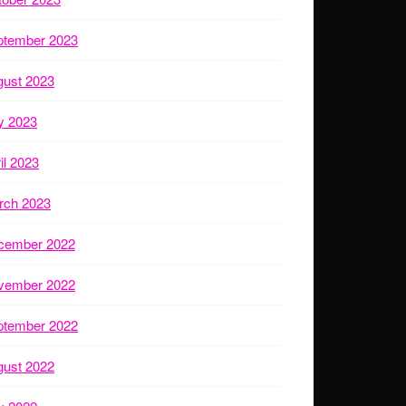
ptember 2023
gust 2023
y 2023
il 2023
rch 2023
cember 2022
vember 2022
ptember 2022
gust 2022