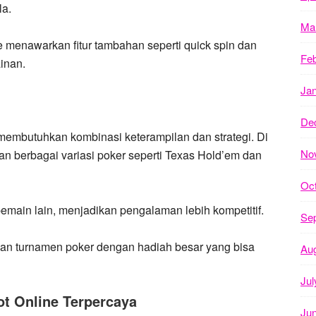
la.
Ma
ne menawarkan fitur tambahan seperti quick spin dan
Feb
inan.
Ja
De
membutuhkan kombinasi keterampilan dan strategi. Di
No
n berbagai variasi poker seperti Texas Hold’em dan
Oc
main lain, menjadikan pengalaman lebih kompetitif.
Se
an turnamen poker dengan hadiah besar yang bisa
Au
Jul
t Online Terpercaya
Ju