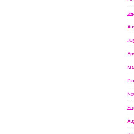
Se
Au
Jul
Apr
Ma
De
No
Se
Au