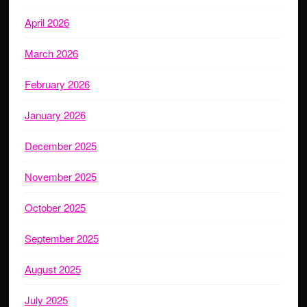
April 2026
March 2026
February 2026
January 2026
December 2025
November 2025
October 2025
September 2025
August 2025
July 2025