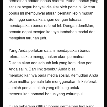
permainan adalah bonus referral. Pilihan bonus yang
satu ini begitu banyak disukai oleh pemain. Karena
bonus ini mempunyai aturan bermain lebih mudah.
Sehingga semua kalangan dengan leluasa
mendapatkan bonus referral ini. Dengan demikian,
pemain dapat menjadikannya tambahan modal dan
mengikuti taruhan judi.
Yang Anda perlukan dalam mendapatkan bonus
referral cukup menggunakan akun permainan.
Disana akan ada sebuah link yang kemudian perlu
Anda salin. Dari link tersebut Anda bisa
membagikannya pada media sosial. Kemudian Anda
akan melihat pemain lain menggunakan link referral.
Jumlah pemain inilah yang dihitung untuk
menentukan nominal bonus yang terkumpul.
Itulah beberapa pilihan bonus permainan judi yang