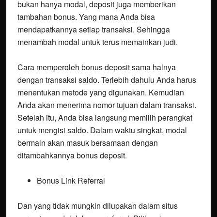
bukan hanya modal, deposit juga memberikan
tambahan bonus. Yang mana Anda bisa
mendapatkannya setiap transaksi. Sehingga
menambah modal untuk terus memainkan judi.
Cara memperoleh bonus deposit sama halnya
dengan transaksi saldo. Terlebih dahulu Anda harus
menentukan metode yang digunakan. Kemudian
Anda akan menerima nomor tujuan dalam transaksi.
Setelah itu, Anda bisa langsung memilih perangkat
untuk mengisi saldo. Dalam waktu singkat, modal
bermain akan masuk bersamaan dengan
ditambahkannya bonus deposit.
Bonus Link Referral
Dan yang tidak mungkin dilupakan dalam situs