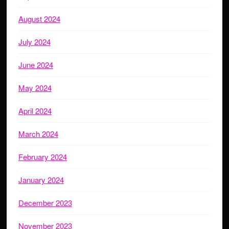
August 2024
July 2024
June 2024
May 2024
April 2024
March 2024
February 2024
January 2024
December 2023
November 2023