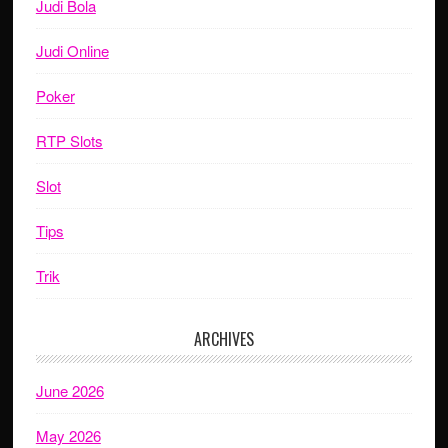
Judi Bola
Judi Online
Poker
RTP Slots
Slot
Tips
Trik
ARCHIVES
June 2026
May 2026