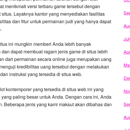
at menikmati versi terbaru game tersebut dengan
Se
situs. Layaknya kantor yang menyediakan fasilitas
silitas dan fitur untuk permainan judi yang hanya dapat
Au
.
Jul
situs ini mungkin memberi Anda lebih banyak
h dan dapat membuat ragam jenis game di situs lebih
Apr
an dari permainan secara online juga merupakan uang
Ma
t menguji kredibilitas uang tersebut dengan melakukan
n instruksi yang tersedia di situs web.
De
lot kontemporer yang tersedia di situs web ini yang
No
ang paling besar untuk Anda. Dengan cara ini, Anda
. Beberapa jenis yang kami maksut akan dibahas dan
Se
Au