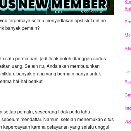
Kem
Pu
 web terpercaya selalu menyediakan opsi slot online
Pro
rik banyak pemain?
Men
Keu
ah satu permainan, jadi tidak boleh dianggap serius
tkan uang. Selain itu, Anda akan membutuhkan
mikian, banyak orang yang bermain hanya untuk
rima hal-hal berikut.
Blo
Ca
Inf
 setiap pemain, seseorang tidak perlu tahu
t sebelum mendaftar. Namun, setelah menemukan situs
Jud
n kepercayaan karena pelayanan yang selalu unggul,