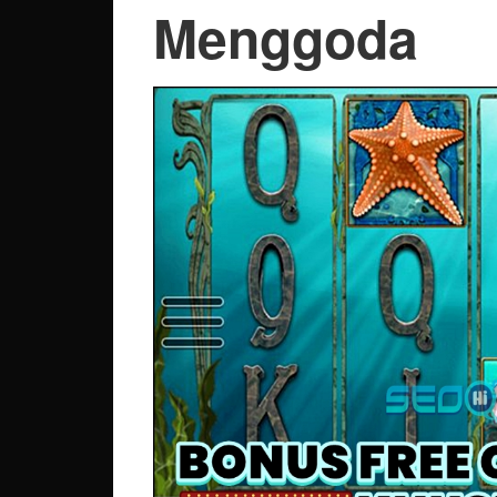
Menggoda