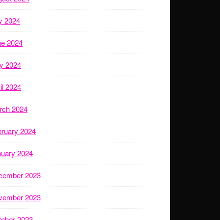
y 2024
ne 2024
y 2024
il 2024
rch 2024
ruary 2024
nuary 2024
cember 2023
vember 2023
tober 2023