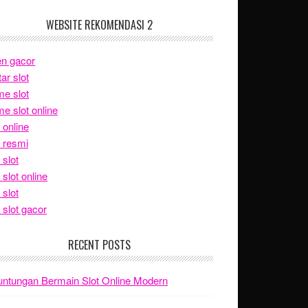
WEBSITE REKOMENDASI 2
n gacor
tar slot
e slot
e slot online
i online
i resmi
 slot
i slot online
 slot
k slot gacor
RECENT POSTS
ntungan Bermain Slot Online Modern