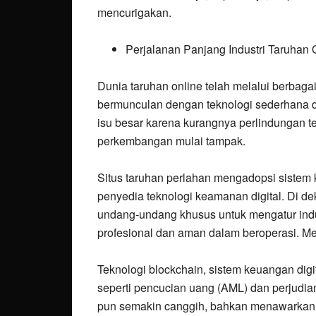
mencurigakan.
Perjalanan Panjang Industri Taruhan 
Dunia taruhan online telah melalui berbagai
bermunculan dengan teknologi sederhana d
isu besar karena kurangnya perlindungan 
perkembangan mulai tampak.
Situs taruhan perlahan mengadopsi sistem
penyedia teknologi keamanan digital. Di 
undang-undang khusus untuk mengatur indust
profesional dan aman dalam beroperasi. Me
Teknologi blockchain, sistem keuangan digit
seperti pencucian uang (AML) dan perjudia
pun semakin canggih, bahkan menawarkan si