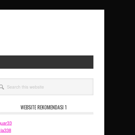
rimary
arch
idebar
site
WEBSITE REKOMENDASI 1
guar33
sla338