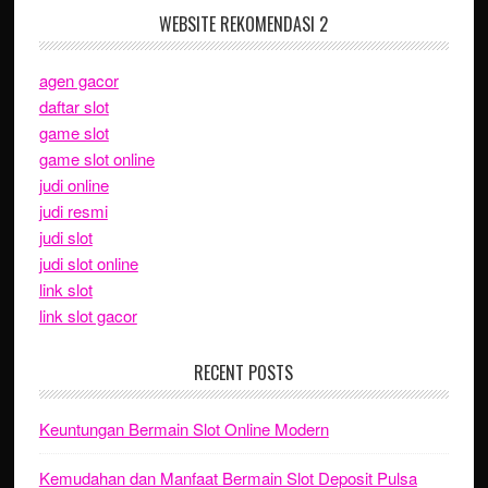
WEBSITE REKOMENDASI 2
agen gacor
daftar slot
game slot
game slot online
judi online
judi resmi
judi slot
judi slot online
link slot
link slot gacor
RECENT POSTS
Keuntungan Bermain Slot Online Modern
Kemudahan dan Manfaat Bermain Slot Deposit Pulsa