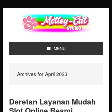
Skip
Skip
Skip
to
to
to
primary
main
primary
navigation
content
sidebar
MENU
Archives for April 2023
Deretan Layanan Mudah
Slot Online Resmi