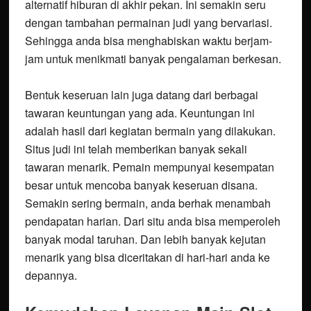
alternatif hiburan di akhir pekan. Ini semakin seru
dengan tambahan permainan judi yang bervariasi.
Sehingga anda bisa menghabiskan waktu berjam-
jam untuk menikmati banyak pengalaman berkesan.
Bentuk keseruan lain juga datang dari berbagai
tawaran keuntungan yang ada. Keuntungan ini
adalah hasil dari kegiatan bermain yang dilakukan.
Situs judi ini telah memberikan banyak sekali
tawaran menarik. Pemain mempunyai kesempatan
besar untuk mencoba banyak keseruan disana.
Semakin sering bermain, anda berhak menambah
pendapatan harian. Dari situ anda bisa memperoleh
banyak modal taruhan. Dan lebih banyak kejutan
menarik yang bisa diceritakan di hari-hari anda ke
depannya.