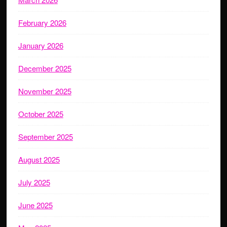
February 2026
January 2026
December 2025
November 2025
October 2025
September 2025
August 2025
July 2025
June 2025