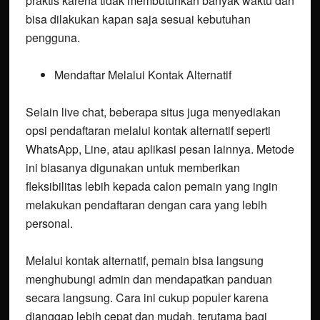
praktis karena tidak membutuhkan banyak waktu dan
bisa dilakukan kapan saja sesuai kebutuhan
pengguna.
Mendaftar Melalui Kontak Alternatif
Selain live chat, beberapa situs juga menyediakan
opsi pendaftaran melalui kontak alternatif seperti
WhatsApp, Line, atau aplikasi pesan lainnya. Metode
ini biasanya digunakan untuk memberikan
fleksibilitas lebih kepada calon pemain yang ingin
melakukan pendaftaran dengan cara yang lebih
personal.
Melalui kontak alternatif, pemain bisa langsung
menghubungi admin dan mendapatkan panduan
secara langsung. Cara ini cukup populer karena
dianggap lebih cepat dan mudah, terutama bagi