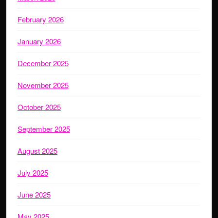
February 2026
January 2026
December 2025
November 2025
October 2025
September 2025
August 2025
July 2025
June 2025
May 2025