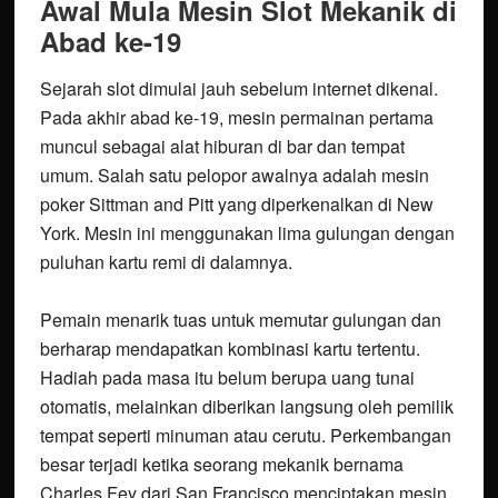
Awal Mula Mesin Slot Mekanik di
Abad ke-19
Sejarah slot dimulai jauh sebelum internet dikenal.
Pada akhir abad ke-19, mesin permainan pertama
muncul sebagai alat hiburan di bar dan tempat
umum. Salah satu pelopor awalnya adalah mesin
poker Sittman and Pitt yang diperkenalkan di New
York. Mesin ini menggunakan lima gulungan dengan
puluhan kartu remi di dalamnya.
Pemain menarik tuas untuk memutar gulungan dan
berharap mendapatkan kombinasi kartu tertentu.
Hadiah pada masa itu belum berupa uang tunai
otomatis, melainkan diberikan langsung oleh pemilik
tempat seperti minuman atau cerutu.
Perkembangan
besar terjadi ketika seorang mekanik bernama
Charles Fey dari San Francisco menciptakan mesin