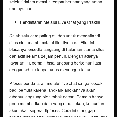
selektif dalam memilih tempat bermain yang aman
dan nyaman.
Pendaftaran Melalui Live Chat yang Praktis
Salah satu cara paling mudah untuk mendaftar di
situs slot adalah melalui fitur live chat. Fitur ini
biasanya tersedia langsung di halaman utama situs
dan aktif selama 24 jam penuh. Dengan adanya
layanan ini, pemain bisa langsung berkomunikasi
dengan admin tanpa harus menunggu lama.
Proses pendaftaran melalui live chat sangat cocok
bagi pemula karena langkah-langkahnya akan
dibantu langsung oleh pihak admin. Pemain hanya
perlu memberikan data yang dibutuhkan, kemudian
akun akan segera diproses. Cara ini dianggap