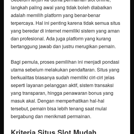
langkah paling awal yang tidak boleh diabaikan
adalah memilih platform yang benar-benar
terpercaya. Hal ini penting karena tidak semua situs
yang beredar di internet memiliki sistem yang aman
dan profesional. Ada juga platform yang kurang
bertanggung jawab dan justru merugikan pemain.
Bagi pemula, proses pemilihan ini menjadi pondasi
utama sebelum melakukan pendaftaran. Situs yang
berkualitas biasanya sudah memiliki ciri-ciri jelas
seperti layanan pelanggan aktif, sistem transaksi
yang transparan, hingga penawaran bonus yang
masuk akal. Dengan memperhatikan hal-hal
tersebut, pemain bisa lebih tenang saat mulai
bergabung dan menikmati permainan.
Kriteria Situs Slot Mudah