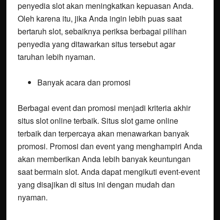
penyedia slot akan meningkatkan kepuasan Anda.
Oleh karena itu, jika Anda ingin lebih puas saat
bertaruh slot, sebaiknya periksa berbagai pilihan
penyedia yang ditawarkan situs tersebut agar
taruhan lebih nyaman.
Banyak acara dan promosi
Berbagai event dan promosi menjadi kriteria akhir
situs slot online terbaik. Situs slot game online
terbaik dan terpercaya akan menawarkan banyak
promosi. Promosi dan event yang menghampiri Anda
akan memberikan Anda lebih banyak keuntungan
saat bermain slot. Anda dapat mengikuti event-event
yang disajikan di situs ini dengan mudah dan
nyaman.