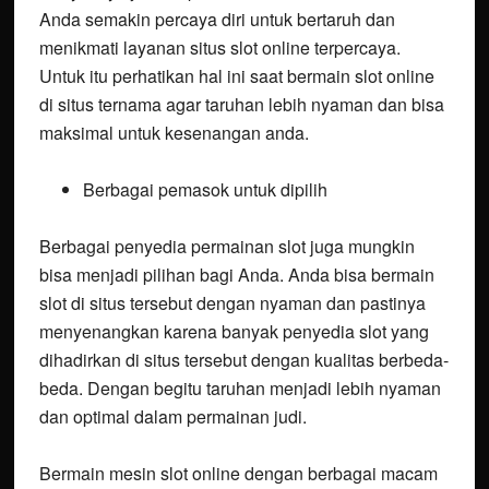
Anda semakin percaya diri untuk bertaruh dan
menikmati layanan situs slot online terpercaya.
Untuk itu perhatikan hal ini saat bermain slot online
di situs ternama agar taruhan lebih nyaman dan bisa
maksimal untuk kesenangan anda.
Berbagai pemasok untuk dipilih
Berbagai penyedia permainan slot juga mungkin
bisa menjadi pilihan bagi Anda. Anda bisa bermain
slot di situs tersebut dengan nyaman dan pastinya
menyenangkan karena banyak penyedia slot yang
dihadirkan di situs tersebut dengan kualitas berbeda-
beda. Dengan begitu taruhan menjadi lebih nyaman
dan optimal dalam permainan judi.
Bermain mesin slot online dengan berbagai macam