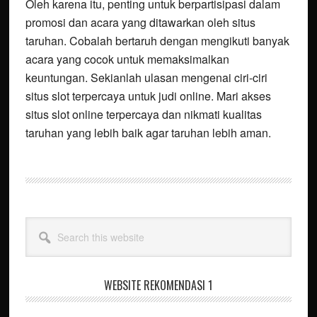
Oleh karena itu, penting untuk berpartisipasi dalam
promosi dan acara yang ditawarkan oleh situs
taruhan. Cobalah bertaruh dengan mengikuti banyak
acara yang cocok untuk memaksimalkan
keuntungan. Sekianlah ulasan mengenai ciri-ciri
situs slot terpercaya untuk judi online. Mari akses
situs slot online terpercaya dan nikmati kualitas
taruhan yang lebih baik agar taruhan lebih aman.
Primary
Search
Sidebar
this
website
WEBSITE REKOMENDASI 1