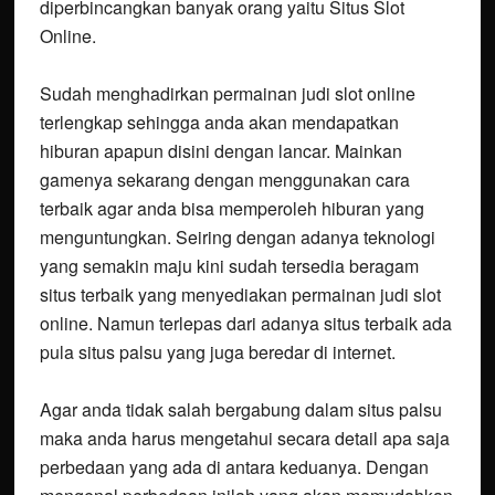
diperbincangkan banyak orang yaitu Situs Slot
Online.
Sudah menghadirkan permainan judi slot online
terlengkap sehingga anda akan mendapatkan
hiburan apapun disini dengan lancar. Mainkan
gamenya sekarang dengan menggunakan cara
terbaik agar anda bisa memperoleh hiburan yang
menguntungkan. Seiring dengan adanya teknologi
yang semakin maju kini sudah tersedia beragam
situs terbaik yang menyediakan permainan judi slot
online. Namun terlepas dari adanya situs terbaik ada
pula situs palsu yang juga beredar di internet.
Agar anda tidak salah bergabung dalam situs palsu
maka anda harus mengetahui secara detail apa saja
perbedaan yang ada di antara keduanya. Dengan