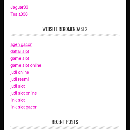
Jaguar33
Tesla338
WEBSITE REKOMENDASI 2
agen gacor
daftar slot
game slot
game slot online
judi online
judi resmi
judi slot
judi slot online
link slot
link slot gacor
RECENT POSTS