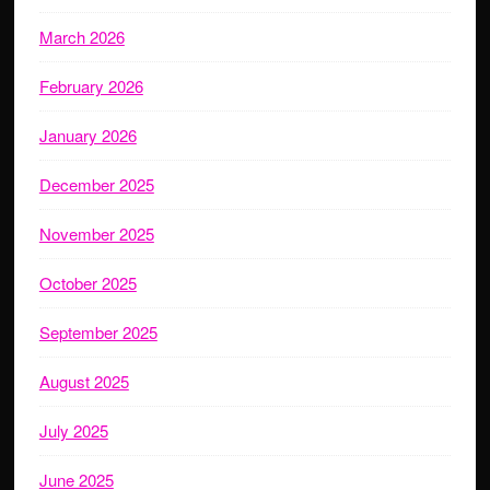
March 2026
February 2026
January 2026
December 2025
November 2025
October 2025
September 2025
August 2025
July 2025
June 2025