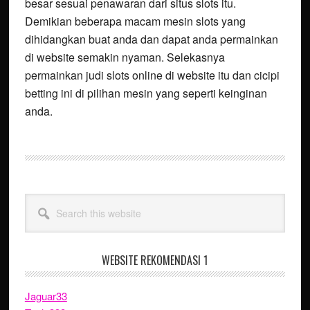
besar sesuai penawaran dari situs slots itu.
Demikian beberapa macam mesin slots yang
dihidangkan buat anda dan dapat anda permainkan
di website semakin nyaman. Selekasnya
permainkan judi slots online di website itu dan cicipi
betting ini di pilihan mesin yang seperti keinginan
anda.
Primary
Search
Sidebar
this
website
WEBSITE REKOMENDASI 1
Jaguar33