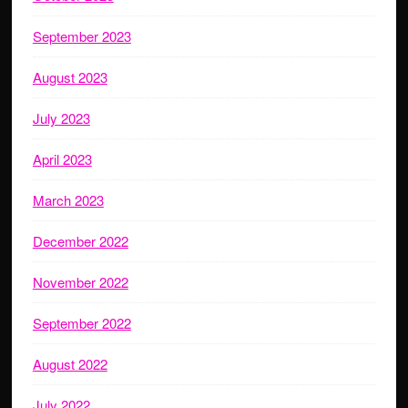
September 2023
August 2023
July 2023
April 2023
March 2023
December 2022
November 2022
September 2022
August 2022
July 2022