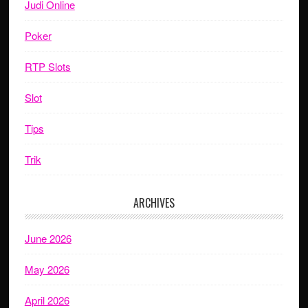
Judi Online
Poker
RTP Slots
Slot
Tips
Trik
ARCHIVES
June 2026
May 2026
April 2026