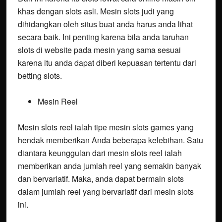
khas dengan slots asli. Mesin slots judi yang
dihidangkan oleh situs buat anda harus anda lihat
secara baik. Ini penting karena bila anda taruhan
slots di website pada mesin yang sama sesuai
karena itu anda dapat diberi kepuasan tertentu dari
betting slots.
Mesin Reel
Mesin slots reel ialah tipe mesin slots games yang
hendak memberikan Anda beberapa kelebihan. Satu
diantara keunggulan dari mesin slots reel ialah
memberikan anda jumlah reel yang semakin banyak
dan bervariatif. Maka, anda dapat bermain slots
dalam jumlah reel yang bervariatif dari mesin slots
ini.