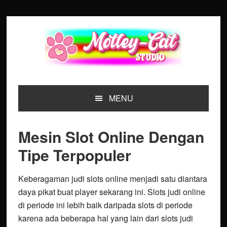
Skip
Skip
Skip
to
to
to
primary
main
primary
navigation
content
sidebar
MENU
Mesin Slot Online Dengan
Tipe Terpopuler
Keberagaman judi slots online menjadi satu diantara
daya pikat buat player sekarang ini. Slots judi online
di periode ini lebih baik daripada slots di periode
karena ada beberapa hal yang lain dari slots judi