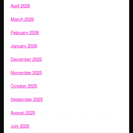
April 2026
March 2026
February 2026
January 2026
December 2025
November 2025
October 2025
September 2025
August 2025
July 2025