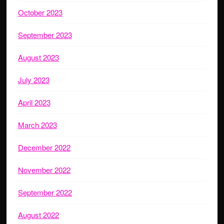
October 2023
September 2023
August 2023
July 2023
April 2023
March 2023
December 2022
November 2022
September 2022
August 2022