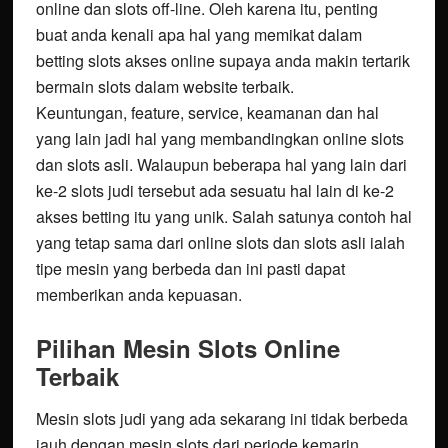
online dan slots off-line. Oleh karena itu, penting
buat anda kenali apa hal yang memikat dalam
betting slots akses online supaya anda makin tertarik
bermain slots dalam website terbaik.
Keuntungan, feature, service, keamanan dan hal
yang lain jadi hal yang membandingkan online slots
dan slots asli. Walaupun beberapa hal yang lain dari
ke-2 slots judi tersebut ada sesuatu hal lain di ke-2
akses betting itu yang unik. Salah satunya contoh hal
yang tetap sama dari online slots dan slots asli ialah
tipe mesin yang berbeda dan ini pasti dapat
memberikan anda kepuasan.
Pilihan Mesin Slots Online
Terbaik
Mesin slots judi yang ada sekarang ini tidak berbeda
jauh dengan mesin slots dari periode kemarin.