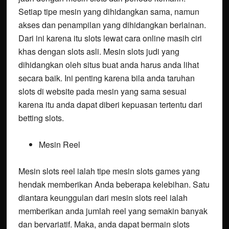
Setiap tipe mesin yang dihidangkan sama, namun
akses dan penampilan yang dihidangkan berlainan.
Dari ini karena itu slots lewat cara online masih ciri
khas dengan slots asli. Mesin slots judi yang
dihidangkan oleh situs buat anda harus anda lihat
secara baik. Ini penting karena bila anda taruhan
slots di website pada mesin yang sama sesuai
karena itu anda dapat diberi kepuasan tertentu dari
betting slots.
Mesin Reel
Mesin slots reel ialah tipe mesin slots games yang
hendak memberikan Anda beberapa kelebihan. Satu
diantara keunggulan dari mesin slots reel ialah
memberikan anda jumlah reel yang semakin banyak
dan bervariatif. Maka, anda dapat bermain slots