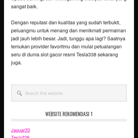
sangat baik.
Dengan reputasi dan kualitas yang sudah terbukti,
peluangmu untuk menang dan menikmati permainan
jadi jauh lebih besar. Jadi, tunggu apa lagi? Saatnya
temukan provider favoritmu dan mulai petualangan
seru di dunia slot gacor resmi
Tesla338
sekarang
juga.
Primary
Search
Sidebar
this
website
WEBSITE REKOMENDASI 1
Jaguar33
Tesla338