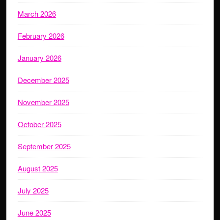
March 2026
February 2026
January 2026
December 2025
November 2025
October 2025
September 2025
August 2025
July 2025
June 2025