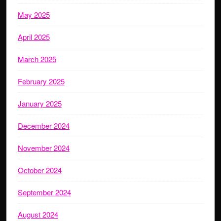
May 2025
April 2025
March 2025
February 2025
January 2025
December 2024
November 2024
October 2024
September 2024
August 2024