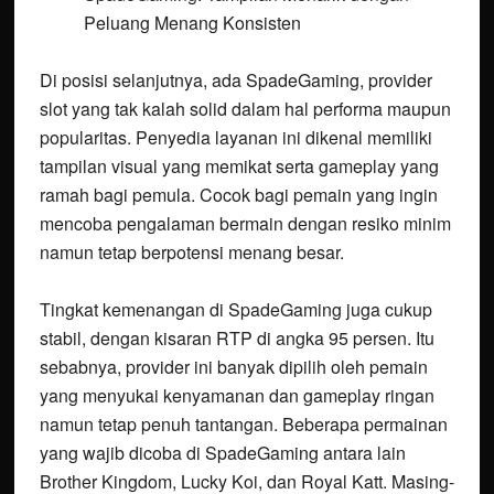
Peluang Menang Konsisten
Di posisi selanjutnya, ada SpadeGaming, provider
slot yang tak kalah solid dalam hal performa maupun
popularitas. Penyedia layanan ini dikenal memiliki
tampilan visual yang memikat serta gameplay yang
ramah bagi pemula. Cocok bagi pemain yang ingin
mencoba pengalaman bermain dengan resiko minim
namun tetap berpotensi menang besar.
Tingkat kemenangan di SpadeGaming juga cukup
stabil, dengan kisaran RTP di angka 95 persen. Itu
sebabnya, provider ini banyak dipilih oleh pemain
yang menyukai kenyamanan dan gameplay ringan
namun tetap penuh tantangan. Beberapa permainan
yang wajib dicoba di SpadeGaming antara lain
Brother Kingdom, Lucky Koi, dan Royal Katt. Masing-