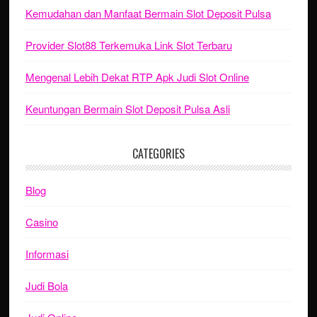
Kemudahan dan Manfaat Bermain Slot Deposit Pulsa
Provider Slot88 Terkemuka Link Slot Terbaru
Mengenal Lebih Dekat RTP Apk Judi Slot Online
Keuntungan Bermain Slot Deposit Pulsa Asli
CATEGORIES
Blog
Casino
Informasi
Judi Bola