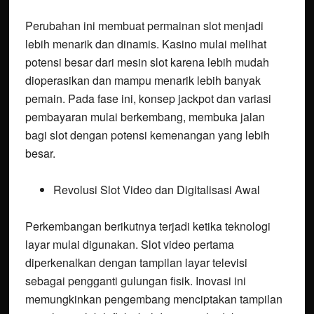
Perubahan ini membuat permainan slot menjadi
lebih menarik dan dinamis.
Kasino mulai melihat
potensi besar dari mesin slot karena lebih mudah
dioperasikan dan mampu menarik lebih banyak
pemain. Pada fase ini, konsep jackpot dan variasi
pembayaran mulai berkembang, membuka jalan
bagi slot dengan potensi kemenangan yang lebih
besar.
Revolusi Slot Video dan Digitalisasi Awal
Perkembangan berikutnya terjadi ketika teknologi
layar mulai digunakan. Slot video pertama
diperkenalkan dengan tampilan layar televisi
sebagai pengganti gulungan fisik. Inovasi ini
memungkinkan pengembang menciptakan tampilan