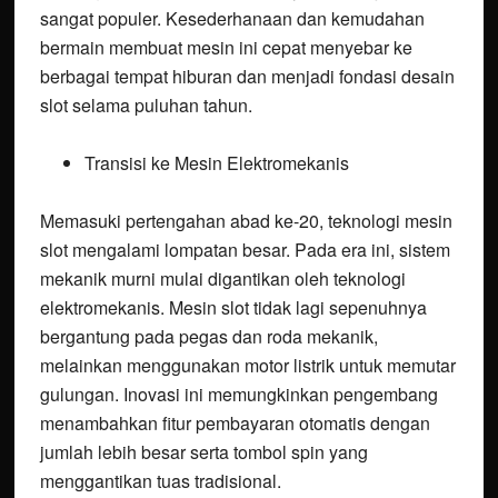
sangat populer. Kesederhanaan dan kemudahan
bermain membuat mesin ini cepat menyebar ke
berbagai tempat hiburan dan menjadi fondasi desain
slot selama puluhan tahun.
Transisi ke Mesin Elektromekanis
Memasuki pertengahan abad ke-20, teknologi mesin
slot mengalami lompatan besar. Pada era ini, sistem
mekanik murni mulai digantikan oleh teknologi
elektromekanis. Mesin slot tidak lagi sepenuhnya
bergantung pada pegas dan roda mekanik,
melainkan menggunakan motor listrik untuk memutar
gulungan.
Inovasi ini memungkinkan pengembang
menambahkan fitur pembayaran otomatis dengan
jumlah lebih besar serta tombol spin yang
menggantikan tuas tradisional.