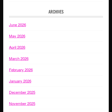
ARCHIVES
June 2026
May 2026
April 2026
March 2026
February 2026
January 2026
December 2025
November 2025