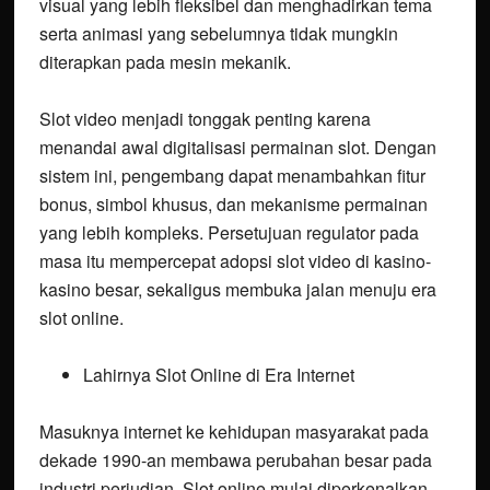
visual yang lebih fleksibel dan menghadirkan tema
serta animasi yang sebelumnya tidak mungkin
diterapkan pada mesin mekanik.
Slot video menjadi tonggak penting karena
menandai awal digitalisasi permainan slot. Dengan
sistem ini, pengembang dapat menambahkan fitur
bonus, simbol khusus, dan mekanisme permainan
yang lebih kompleks. Persetujuan regulator pada
masa itu mempercepat adopsi slot video di kasino-
kasino besar, sekaligus membuka jalan menuju era
slot online.
Lahirnya Slot Online di Era Internet
Masuknya internet ke kehidupan masyarakat pada
dekade 1990-an membawa perubahan besar pada
industri perjudian. Slot online mulai diperkenalkan