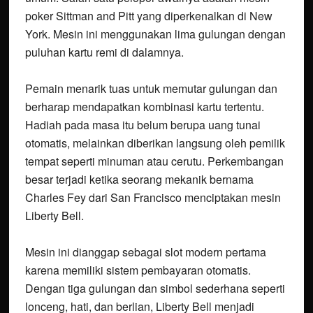
poker Sittman and Pitt yang diperkenalkan di New
York. Mesin ini menggunakan lima gulungan dengan
puluhan kartu remi di dalamnya.
Pemain menarik tuas untuk memutar gulungan dan
berharap mendapatkan kombinasi kartu tertentu.
Hadiah pada masa itu belum berupa uang tunai
otomatis, melainkan diberikan langsung oleh pemilik
tempat seperti minuman atau cerutu.
Perkembangan
besar terjadi ketika seorang mekanik bernama
Charles Fey dari San Francisco menciptakan mesin
Liberty Bell.
Mesin ini dianggap sebagai slot modern pertama
karena memiliki sistem pembayaran otomatis.
Dengan tiga gulungan dan simbol sederhana seperti
lonceng, hati, dan berlian, Liberty Bell menjadi