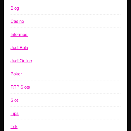
Blog
Casino
Informasi
Judi Bola
Judi Online
Poker
RTP Slots
Slot
Tips
Trik