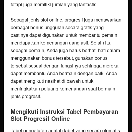
tetapi juga memiliki jumlah yang fantastis.
Sebagai jenis slot online, progresif juga menawarkan
berbagai bonus unggulan secara gratis yang
pastinya dapat digunakan untuk membantu pemain
mendapatkan kemenangan uang asli. Selain itu,
sebagai pemain, Anda juga harus berhati-hati dalam
menggunakan bonus tersebut, gunakan bonus
tersebut sesuai dengan fungsinya sehingga mereka
dapat membantu Anda bermain dengan baik. Anda
dapat mengikuti nasihat di bawah untuk
meningkatkan peluang kemenangan saat bermain
jenis progresif.
Mengikuti Instruksi Tabel Pembayaran
Slot Progresif Online
Tabel pengaturan adalah tabel yang secara otomatis