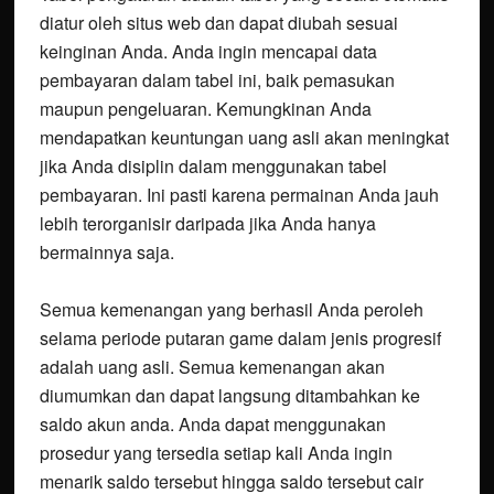
diatur oleh situs web dan dapat diubah sesuai
keinginan Anda. Anda ingin mencapai data
pembayaran dalam tabel ini, baik pemasukan
maupun pengeluaran. Kemungkinan Anda
mendapatkan keuntungan uang asli akan meningkat
jika Anda disiplin dalam menggunakan tabel
pembayaran. Ini pasti karena permainan Anda jauh
lebih terorganisir daripada jika Anda hanya
bermainnya saja.
Semua kemenangan yang berhasil Anda peroleh
selama periode putaran game dalam jenis progresif
adalah uang asli. Semua kemenangan akan
diumumkan dan dapat langsung ditambahkan ke
saldo akun anda. Anda dapat menggunakan
prosedur yang tersedia setiap kali Anda ingin
menarik saldo tersebut hingga saldo tersebut cair