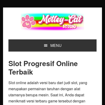
Skip
Skip
Skip
to
to
to
primary
main
primary
navigation
content
sidebar
MENU
Slot Progresif Online
Terbaik
Slot online adalah versi baru dari judi slot, yang
merupakan permainan taruhan dengan alat
utamanya berupa mesin. Saat ini, Anda dapat
menikmati versi terbaru game tersebut dengan