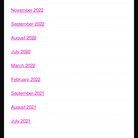
November 2022
September 2022
August 2022
July 2022
March 2022
February 2022
September 2021
August 2021
July 2021