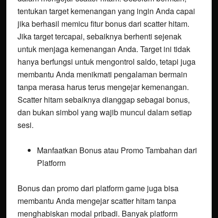
tentukan target kemenangan yang ingin Anda capai
jika berhasil memicu fitur bonus dari scatter hitam.
Jika target tercapai, sebaiknya berhenti sejenak
untuk menjaga kemenangan Anda. Target ini tidak
hanya berfungsi untuk mengontrol saldo, tetapi juga
membantu Anda menikmati pengalaman bermain
tanpa merasa harus terus mengejar kemenangan.
Scatter hitam sebaiknya dianggap sebagai bonus,
dan bukan simbol yang wajib muncul dalam setiap
sesi.
Manfaatkan Bonus atau Promo Tambahan dari
Platform
Bonus dan promo dari platform game juga bisa
membantu Anda mengejar scatter hitam tanpa
menghabiskan modal pribadi. Banyak platform