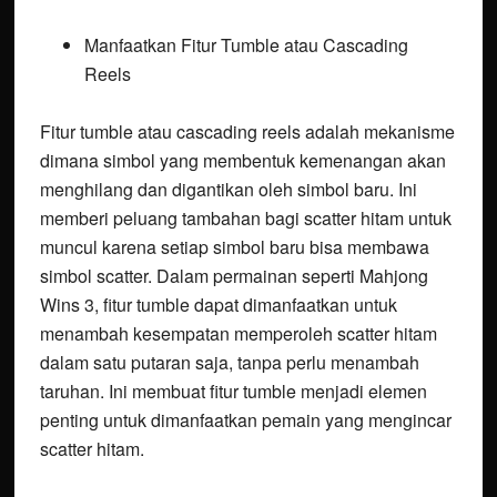
Manfaatkan Fitur Tumble atau Cascading
Reels
Fitur tumble atau cascading reels adalah mekanisme
dimana simbol yang membentuk kemenangan akan
menghilang dan digantikan oleh simbol baru. Ini
memberi peluang tambahan bagi scatter hitam untuk
muncul karena setiap simbol baru bisa membawa
simbol scatter. Dalam permainan seperti Mahjong
Wins 3, fitur tumble dapat dimanfaatkan untuk
menambah kesempatan memperoleh scatter hitam
dalam satu putaran saja, tanpa perlu menambah
taruhan. Ini membuat fitur tumble menjadi elemen
penting untuk dimanfaatkan pemain yang mengincar
scatter hitam.