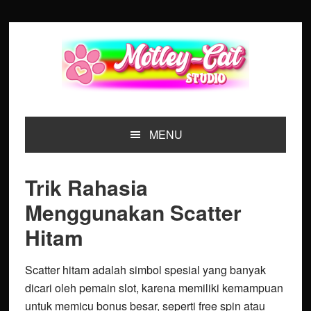
Skip
Skip
Skip
to
to
to
primary
main
primary
navigation
content
sidebar
MENU
Trik Rahasia
Menggunakan Scatter
Hitam
Scatter hitam adalah simbol spesial yang banyak
dicari oleh pemain slot, karena memiliki kemampuan
untuk memicu bonus besar, seperti free spin atau