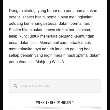
Dengan strategi yang benar dan pemahaman akan
potensi scatter hitam, pemain bisa meningkatkan
peluang kemenangan besar dalam permainan.
Scatter hitam bukan hanya simbol bonus biasa,
tetapi kunci untuk membuka peluang keuntungan
besar dalam slot. Memahami cara terbaik untuk
memanfaatkannya adalah langkah penting bagi
setiap pemain yang ingin meraih hasil optimal dalam
permainan slot Mahjong Wins 3.
Primary
Search
Sidebar
this
website
WEBSITE REKOMENDASI 1