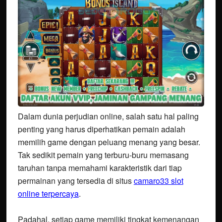
Dalam dunia perjudian online, salah satu hal paling
penting yang harus diperhatikan pemain adalah
memilih game dengan peluang menang yang besar.
Tak sedikit pemain yang terburu-buru memasang
taruhan tanpa memahami karakteristik dari tiap
permainan yang tersedia di situs
camaro33 slot
online terpercaya
.
Padahal, setiap game memiliki tingkat kemenangan