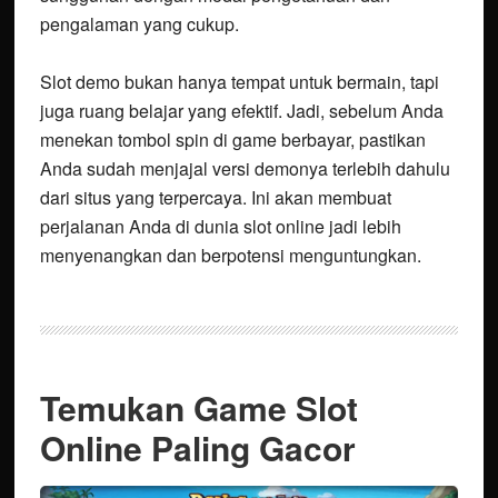
pengalaman yang cukup.
Slot demo bukan hanya tempat untuk bermain, tapi
juga ruang belajar yang efektif. Jadi, sebelum Anda
menekan tombol spin di game berbayar, pastikan
Anda sudah menjajal versi demonya terlebih dahulu
dari situs yang terpercaya. Ini akan membuat
perjalanan Anda di dunia slot online jadi lebih
menyenangkan dan berpotensi menguntungkan.
Temukan Game Slot
Online Paling Gacor