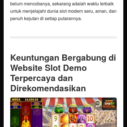
belum mencobanya, sekarang adalah waktu terbaik
untuk menjelajahi dunia slot modern seru, aman, dan
penuh kejutan di setiap putarannya.
Keuntungan Bergabung di
Website Slot Demo
Terpercaya dan
Direkomendasikan