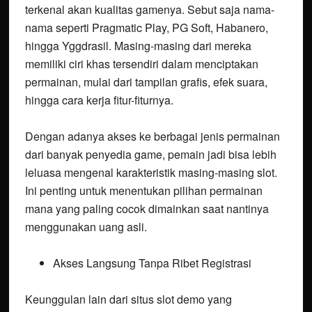
terkenal akan kualitas gamenya. Sebut saja nama-
nama seperti Pragmatic Play, PG Soft, Habanero,
hingga Yggdrasil. Masing-masing dari mereka
memiliki ciri khas tersendiri dalam menciptakan
permainan, mulai dari tampilan grafis, efek suara,
hingga cara kerja fitur-fiturnya.
Dengan adanya akses ke berbagai jenis permainan
dari banyak penyedia game, pemain jadi bisa lebih
leluasa mengenal karakteristik masing-masing slot.
Ini penting untuk menentukan pilihan permainan
mana yang paling cocok dimainkan saat nantinya
menggunakan uang asli.
Akses Langsung Tanpa Ribet Registrasi
Keunggulan lain dari situs slot demo yang