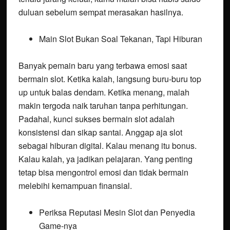
duluan sebelum sempat merasakan hasilnya.
Main Slot Bukan Soal Tekanan, Tapi Hiburan
Banyak pemain baru yang terbawa emosi saat
bermain slot. Ketika kalah, langsung buru-buru top
up untuk balas dendam. Ketika menang, malah
makin tergoda naik taruhan tanpa perhitungan.
Padahal, kunci sukses bermain slot adalah
konsistensi dan sikap santai. Anggap aja slot
sebagai hiburan digital. Kalau menang itu bonus.
Kalau kalah, ya jadikan pelajaran. Yang penting
tetap bisa mengontrol emosi dan tidak bermain
melebihi kemampuan finansial.
Periksa Reputasi Mesin Slot dan Penyedia
Game-nya