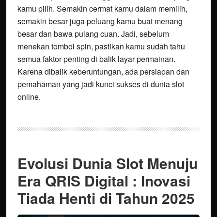
kamu pilih. Semakin cermat kamu dalam memilih,
semakin besar juga peluang kamu buat menang
besar dan bawa pulang cuan. Jadi, sebelum
menekan tombol spin, pastikan kamu sudah tahu
semua faktor penting di balik layar permainan.
Karena dibalik keberuntungan, ada persiapan dan
pemahaman yang jadi kunci sukses di dunia slot
online.
Evolusi Dunia Slot Menuju
Era QRIS Digital : Inovasi
Tiada Henti di Tahun 2025