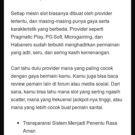
Setiap mesin slot biasanya dibuat oleh provider
tertentu, dan masing-masing punya gaya serta
karakteristik yang berbeda. Provider seperti
Pragmatic Play, PG Soft, Microgaming, dan
Habanero sudah terbukti menghadirkan permainan
yang adil, seru, dan sering kasih kemenangan.
Cari tahu dulu provider mana yang paling cocok
dengan gaya bermain kamu. Kamu juga bisa baca
review pemain lain di forum atau media sosial. Dari
sana, kamu bisa tahu mana slot yang sering ngasih
scatter, mana yang frekuensi jackpot-nya tinggi, atau
mana yang lebih cocok buat pemain santai.
Transparansi Sistem Menjadi Penentu Rasa
Aman