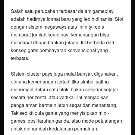
Salah satu perubahan terbesar dalam gameplay
adalah hadirnya format baru yang lebih dinamis. Slot
dengan sistem megaways atau infinity reels
membuat jumlah kombinasi kemenangan bisa
mencapai ribuan bahkan jutaan. Ini berbeda dari
konsep garis pembayaran konvensional yang
terbatas.
Sistem cluster pays juga mulai banyak digunakan,
dimana kemenangan terjadi jika simbol saling
menempel dalam satu blok, bukan sekadar sejajar
secara horizontal atau vertikal. Ini menjadikan
pengalaman bermain lebih segar dan menantang.
Tak sedikit pula game yang menyisipkan mini-
games, opsi taruhan ganda, atau mode petualangan
untuk menambah kedalaman permainan.