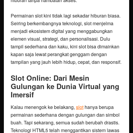
hiburan tanpa hambatan akses.
Permainan slot kini tidak lagi sekadar hiburan biasa.
Seiring berkembangnya teknologi, slot menjelma
menjadi ekosistem digital yang menggabungkan
elemen visual, strategi, dan personalisasi. Dulu
tampil sederhana dan kaku, kini slot bisa dimainkan
kapan saja lewat perangkat genggam dengan
tampilan yang jauh lebih hidup, cepat, dan responsif.
Slot Online: Dari Mesin
Gulungan ke Dunia Virtual yang
Imersif
Kalau menengok ke belakang,
slot
hanya berupa
permainan sederhana dengan gulungan dan simbol
buah. Tapi sekarang, semua sudah berubah drastis.
Teknologi HTML5 telah menggantikan sistem lawas