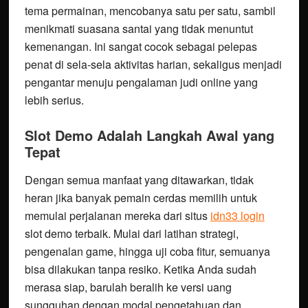
tema permainan, mencobanya satu per satu, sambil
menikmati suasana santai yang tidak menuntut
kemenangan. Ini sangat cocok sebagai pelepas
penat di sela-sela aktivitas harian, sekaligus menjadi
pengantar menuju pengalaman judi online yang
lebih serius.
Slot Demo Adalah Langkah Awal yang
Tepat
Dengan semua manfaat yang ditawarkan, tidak
heran jika banyak pemain cerdas memilih untuk
memulai perjalanan mereka dari situs
idn33 login
slot demo terbaik. Mulai dari latihan strategi,
pengenalan game, hingga uji coba fitur, semuanya
bisa dilakukan tanpa resiko. Ketika Anda sudah
merasa siap, barulah beralih ke versi uang
sungguhan dengan modal pengetahuan dan