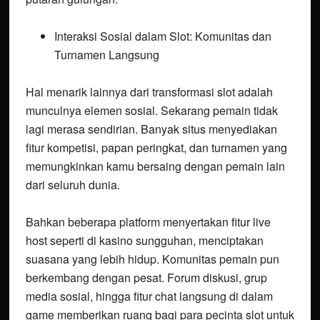
Interaksi Sosial dalam Slot: Komunitas dan
Turnamen Langsung
Hal menarik lainnya dari transformasi slot adalah
munculnya elemen sosial. Sekarang pemain tidak
lagi merasa sendirian. Banyak situs menyediakan
fitur kompetisi, papan peringkat, dan turnamen yang
memungkinkan kamu bersaing dengan pemain lain
dari seluruh dunia.
Bahkan beberapa platform menyertakan fitur live
host seperti di kasino sungguhan, menciptakan
suasana yang lebih hidup. Komunitas pemain pun
berkembang dengan pesat. Forum diskusi, grup
media sosial, hingga fitur chat langsung di dalam
game memberikan ruang bagi para pecinta slot untuk