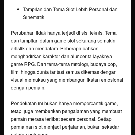
Tampilan dan Tema Slot Lebih Personal dan
Sinematik
Perubahan tidak hanya terjadi di sisi teknis. Tema
dan tampilan dalam game slot sekarang semakin
artistik dan mendalam. Beberapa bahkan
menghadirkan karakter dan alur cerita layaknya
game RPG. Dari tema-tema mitologi, budaya pop,
film, hingga dunia fantasi semua dikemas dengan
visual memukau yang membangun ikatan emosional
dengan pemain.
Pendekatan ini bukan hanya mempercantik game,
tetapi juga memberikan pengalaman yang membuat
pemain merasa terlibat secara personal. Setiap
permainan slot menjadi perjalanan, bukan sekadar
putaran gulungan.