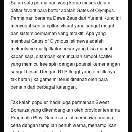
Salah satu permainan yang kerap masuk dalam
daftar favorit para bettor adalah Gates of Olympus.
Permainan bertema Dewa Zeus dari Yunani Kuno ini
menyuguhkan tampilan visual yang sangat megah
dan sistem permainan yang atraktif. Apa yang
membuat Gates of Olympus istimewa adalah
mekanisme multiplikator besar yang bisa muncul
kapan saja, ditambah kemunculan simbol scatter
yang memicu free spin dengan potensi kemenangan
sangat besar. Dengan RTP tinggi yang dimilikinya,
tak heran jika game ini terus diminati oleh para
pemain dari berbagai kalangan.
Tak kalah populer, hadir juga permainan Sweet
Bonanza yang dikembangkan oleh provider ternama
Pragmatic Play. Game satu ini membawa nuansa
ceria dengan tampilan penuh warna, menampilkan