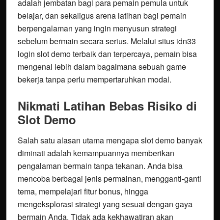
adalah jembatan bagi para pemain pemula untuk
belajar, dan sekaligus arena latihan bagi pemain
berpengalaman yang ingin menyusun strategi
sebelum bermain secara serius. Melalui situs idn33
login slot demo terbaik dan terpercaya, pemain bisa
mengenal lebih dalam bagaimana sebuah game
bekerja tanpa perlu mempertaruhkan modal.
Nikmati Latihan Bebas Risiko di
Slot Demo
Salah satu alasan utama mengapa slot demo banyak
diminati adalah kemampuannya memberikan
pengalaman bermain tanpa tekanan. Anda bisa
mencoba berbagai jenis permainan, mengganti-ganti
tema, mempelajari fitur bonus, hingga
mengeksplorasi strategi yang sesuai dengan gaya
bermain Anda. Tidak ada kekhawatiran akan