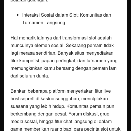
Interaksi Sosial dalam Slot: Komunitas dan
Turnamen Langsung
Hal menarik lainnya dari transformasi slot adalah
munculnya elemen sosial. Sekarang pemain tidak
lagi merasa sendirian. Banyak situs menyediakan
fitur kompetisi, papan peringkat, dan turnamen yang
memungkinkan kamu bersaing dengan pemain lain
dari seluruh dunia.
Bahkan beberapa platform menyertakan fitur live
host seperti di kasino sungguhan, menciptakan
suasana yang lebih hidup. Komunitas pemain pun
berkembang dengan pesat. Forum diskusi, grup
media sosial, hingga fitur chat langsung di dalam
game memberikan ruang bagi para pecinta slot untuk