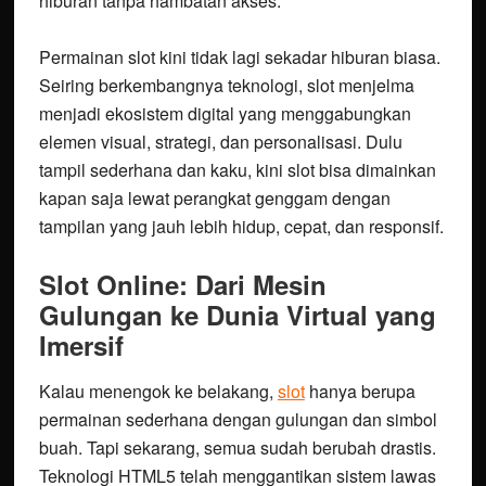
hiburan tanpa hambatan akses.
Permainan slot kini tidak lagi sekadar hiburan biasa.
Seiring berkembangnya teknologi, slot menjelma
menjadi ekosistem digital yang menggabungkan
elemen visual, strategi, dan personalisasi. Dulu
tampil sederhana dan kaku, kini slot bisa dimainkan
kapan saja lewat perangkat genggam dengan
tampilan yang jauh lebih hidup, cepat, dan responsif.
Slot Online: Dari Mesin
Gulungan ke Dunia Virtual yang
Imersif
Kalau menengok ke belakang,
slot
hanya berupa
permainan sederhana dengan gulungan dan simbol
buah. Tapi sekarang, semua sudah berubah drastis.
Teknologi HTML5 telah menggantikan sistem lawas