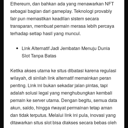
Ethereum, dan bahkan ada yang menawarkan NFT
sebagai bagian dari gameplay. Teknologi provably
fair pun memastikan keadilan sistem secara
transparan, membuat pemain merasa lebih percaya
terhadap setiap hasil yang muncul.
Link Alternatif Jadi Jembatan Menuju Dunia
Slot Tanpa Batas
Ketika akses utama ke situs dibatasi karena regulasi
wilayah, di sinilah link alternatif memainkan peran
penting. Link ini bukan sekadar jalan pintas, tapi
adalah solusi legal yang menghubungkan kembali
pemain ke server utama. Dengan begitu, semua data
akun, saldo, hingga riwayat permainan tetap aman
dan tidak terputus. Melalui link ini pula, inovasi yang
ditawarkan situs slot bisa diakses secara bebas oleh