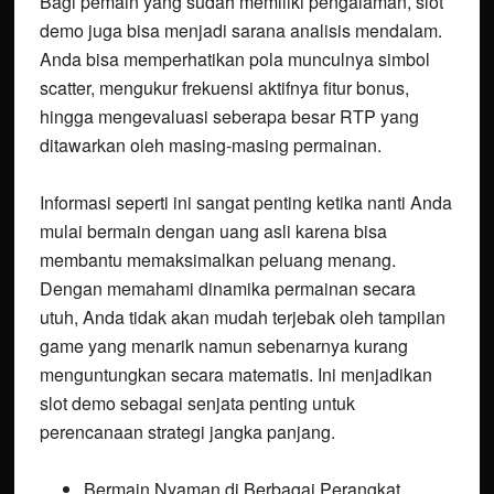
Bagi pemain yang sudah memiliki pengalaman, slot
demo juga bisa menjadi sarana analisis mendalam.
Anda bisa memperhatikan pola munculnya simbol
scatter, mengukur frekuensi aktifnya fitur bonus,
hingga mengevaluasi seberapa besar RTP yang
ditawarkan oleh masing-masing permainan.
Informasi seperti ini sangat penting ketika nanti Anda
mulai bermain dengan uang asli karena bisa
membantu memaksimalkan peluang menang.
Dengan memahami dinamika permainan secara
utuh, Anda tidak akan mudah terjebak oleh tampilan
game yang menarik namun sebenarnya kurang
menguntungkan secara matematis. Ini menjadikan
slot demo sebagai senjata penting untuk
perencanaan strategi jangka panjang.
Bermain Nyaman di Berbagai Perangkat