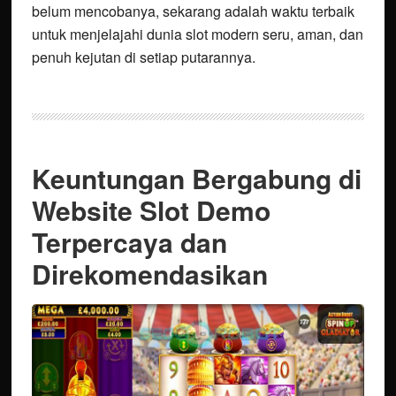
belum mencobanya, sekarang adalah waktu terbaik
untuk menjelajahi dunia slot modern seru, aman, dan
penuh kejutan di setiap putarannya.
Keuntungan Bergabung di
Website Slot Demo
Terpercaya dan
Direkomendasikan