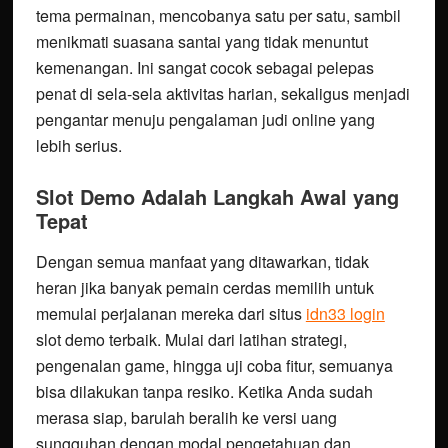
tema permainan, mencobanya satu per satu, sambil
menikmati suasana santai yang tidak menuntut
kemenangan. Ini sangat cocok sebagai pelepas
penat di sela-sela aktivitas harian, sekaligus menjadi
pengantar menuju pengalaman judi online yang
lebih serius.
Slot Demo Adalah Langkah Awal yang
Tepat
Dengan semua manfaat yang ditawarkan, tidak
heran jika banyak pemain cerdas memilih untuk
memulai perjalanan mereka dari situs
idn33 login
slot demo terbaik. Mulai dari latihan strategi,
pengenalan game, hingga uji coba fitur, semuanya
bisa dilakukan tanpa resiko. Ketika Anda sudah
merasa siap, barulah beralih ke versi uang
sungguhan dengan modal pengetahuan dan