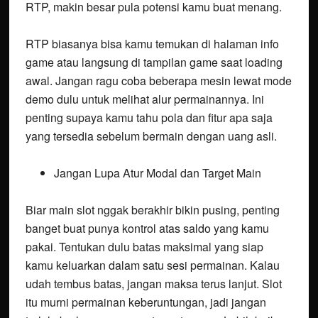
RTP, makin besar pula potensi kamu buat menang.
RTP biasanya bisa kamu temukan di halaman info
game atau langsung di tampilan game saat loading
awal. Jangan ragu coba beberapa mesin lewat mode
demo dulu untuk melihat alur permainannya. Ini
penting supaya kamu tahu pola dan fitur apa saja
yang tersedia sebelum bermain dengan uang asli.
Jangan Lupa Atur Modal dan Target Main
Biar main slot nggak berakhir bikin pusing, penting
banget buat punya kontrol atas saldo yang kamu
pakai. Tentukan dulu batas maksimal yang siap
kamu keluarkan dalam satu sesi permainan. Kalau
udah tembus batas, jangan maksa terus lanjut. Slot
itu murni permainan keberuntungan, jadi jangan