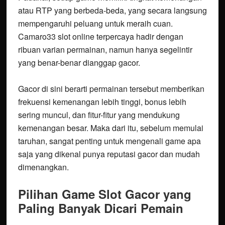
atau RTP yang berbeda-beda, yang secara langsung
mempengaruhi peluang untuk meraih cuan.
Camaro33 slot online terpercaya hadir dengan
ribuan varian permainan, namun hanya segelintir
yang benar-benar dianggap gacor.
Gacor di sini berarti permainan tersebut memberikan
frekuensi kemenangan lebih tinggi, bonus lebih
sering muncul, dan fitur-fitur yang mendukung
kemenangan besar. Maka dari itu, sebelum memulai
taruhan, sangat penting untuk mengenali game apa
saja yang dikenal punya reputasi gacor dan mudah
dimenangkan.
Pilihan Game Slot Gacor yang
Paling Banyak Dicari Pemain