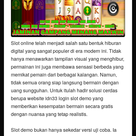
Slot online telah menjadi salah satu bentuk hiburan
digital yang sangat populer di era modern ini. Tidak
hanya menawarkan tampilan visual yang menghibur,
permainan ini juga membawa sensasi berbeda yang
memikat pemain dari berbagai kalangan. Namun,
tidak semua orang siap langsung bermain dengan
uang sungguhan. Untuk itulah hadir solusi cerdas
berupa website idn33 login slot demo yang
memberikan kesempatan bermain secara gratis
dengan nuansa yang tetap realistis.
Slot demo bukan hanya sekedar versi uji coba. Ia