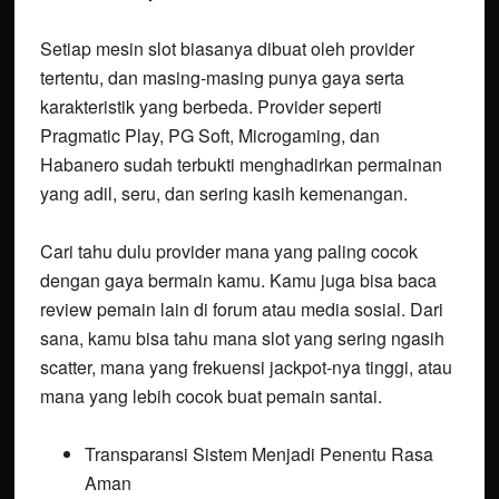
Setiap mesin slot biasanya dibuat oleh provider
tertentu, dan masing-masing punya gaya serta
karakteristik yang berbeda. Provider seperti
Pragmatic Play, PG Soft, Microgaming, dan
Habanero sudah terbukti menghadirkan permainan
yang adil, seru, dan sering kasih kemenangan.
Cari tahu dulu provider mana yang paling cocok
dengan gaya bermain kamu. Kamu juga bisa baca
review pemain lain di forum atau media sosial. Dari
sana, kamu bisa tahu mana slot yang sering ngasih
scatter, mana yang frekuensi jackpot-nya tinggi, atau
mana yang lebih cocok buat pemain santai.
Transparansi Sistem Menjadi Penentu Rasa
Aman