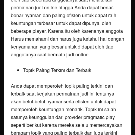
permainan judi online hingga Anda dapat benar-
benar nyaman dan paling efisien untuk dapat raih
keuntungan terbesar untuk dapat dipunyai oleh
beberapa player. Karena itu oleh karenanya anggota
Harus memahami dan harus juga ketahui hal dengan
kenyamanan yang besar untuk didapat oleh tiap
anggotanya saat bermain judi online.
Topik Paling Terkini dan Terbaik
Anda dapat memperoleh topik paling terkini dan
terbaik saat kerjakan permainan judi ini tentunya
akan betul-betul nyamanserta efisien untuk dapat
memperoleh keuntungan menarik. Topik ini salah
satunya keunggulan dari provider pragmatic play
seperti berikut karena mereka selalu memercayakan
beragam topik yang paling terbaik dan juga terkini