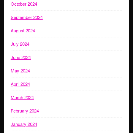
October 2024
September 2024
August 2024
July 2024
June 2024
May 2024
April 2024
March 2024
February 2024
January 2024