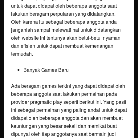
untuk dapat didapat oleh beberapa anggota saat
lakukan beragam perputaran yang didatangkan.
Oleh karena itu sebagai beberapa anggota anda
janganlah sampai melewati hal untuk didatangkan
oleh website ini tentunya akan betul-betul nyaman
dan efisien untuk dapat membuat kemenangan
termudah.
Banyak Games Baru
Ada beragam games terkini yang dapat didapat oleh
beberapa anggota saat lakukan permainan pada
provider pragmatic play seperti berikut ini. Yang pasti
ini sebagai permainan yang paling andal untuk dapat
didapat oleh beberapa anggota dan akan membuat
keuntungan yang besar sekali dan memikat buat
dipunyai oleh tiap anggotanya saat bermain judi