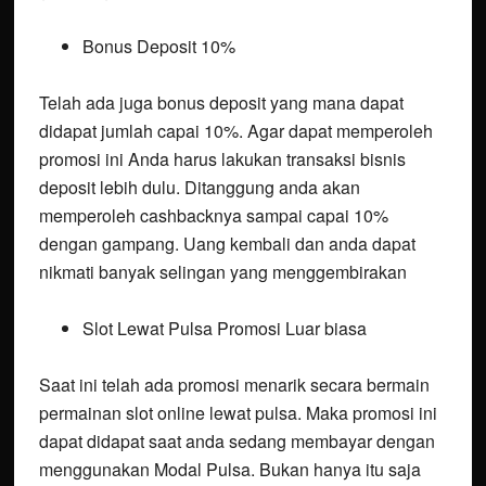
Bonus Deposit 10%
Telah ada juga bonus deposit yang mana dapat
didapat jumlah capai 10%. Agar dapat memperoleh
promosi ini Anda harus lakukan transaksi bisnis
deposit lebih dulu. Ditanggung anda akan
memperoleh cashbacknya sampai capai 10%
dengan gampang. Uang kembali dan anda dapat
nikmati banyak selingan yang menggembirakan
Slot Lewat Pulsa Promosi Luar biasa
Saat ini telah ada promosi menarik secara bermain
permainan slot online lewat pulsa. Maka promosi ini
dapat didapat saat anda sedang membayar dengan
menggunakan Modal Pulsa. Bukan hanya itu saja