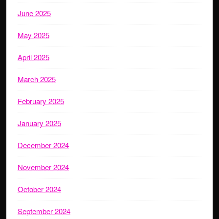
June 2025
May 2025
April 2025
March 2025
February 2025
January 2025
December 2024
November 2024
October 2024
September 2024