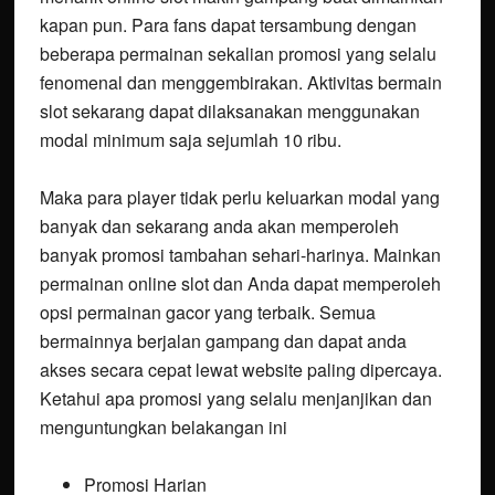
kapan pun. Para fans dapat tersambung dengan
beberapa permainan sekalian promosi yang selalu
fenomenal dan menggembirakan. Aktivitas bermain
slot sekarang dapat dilaksanakan menggunakan
modal minimum saja sejumlah 10 ribu.
Maka para player tidak perlu keluarkan modal yang
banyak dan sekarang anda akan memperoleh
banyak promosi tambahan sehari-harinya. Mainkan
permainan online slot dan Anda dapat memperoleh
opsi permainan gacor yang terbaik. Semua
bermainnya berjalan gampang dan dapat anda
akses secara cepat lewat website paling dipercaya.
Ketahui apa promosi yang selalu menjanjikan dan
menguntungkan belakangan ini
Promosi Harian