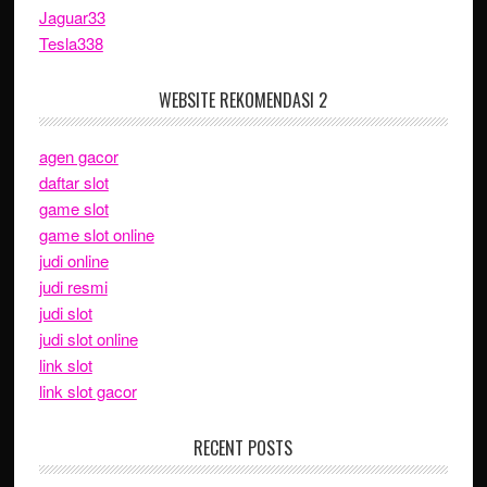
Jaguar33
Tesla338
WEBSITE REKOMENDASI 2
agen gacor
daftar slot
game slot
game slot online
judi online
judi resmi
judi slot
judi slot online
link slot
link slot gacor
RECENT POSTS