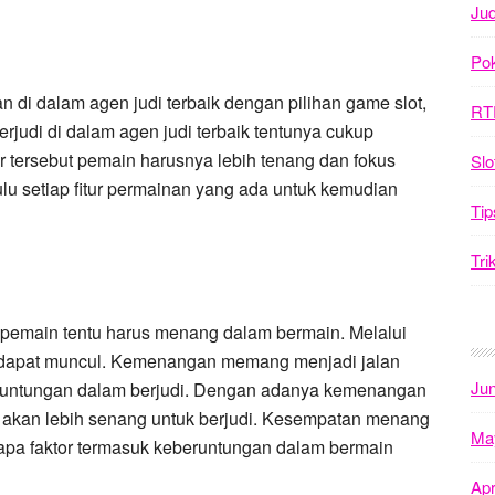
Jud
Po
 di dalam agen judi terbaik dengan pilihan game slot,
RT
erjudi di dalam agen judi terbaik tentunya cukup
ur tersebut pemain harusnya lebih tenang dan fokus
Slo
lu setiap fitur permainan yang ada untuk kemudian
Tip
Tri
, pemain tentu harus menang dalam bermain. Melalui
u dapat muncul. Kemenangan memang menjadi jalan
Ju
euntungan dalam berjudi. Dengan adanya kemenangan
tu akan lebih senang untuk berjudi. Kesempatan menang
Ma
apa faktor termasuk keberuntungan dalam bermain
Apr