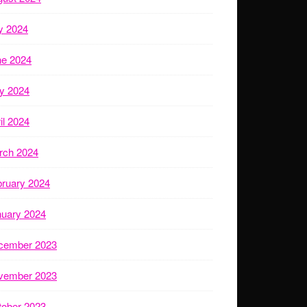
y 2024
ne 2024
y 2024
il 2024
rch 2024
ruary 2024
nuary 2024
cember 2023
vember 2023
tober 2023