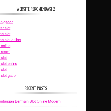
WEBSITE REKOMENDASI 2
n gacor
tar slot
e slot
e slot online
i online
i resmi
 slot
i slot online
 slot
k slot gacor
RECENT POSTS
ntungan Bermain Slot Online Modern