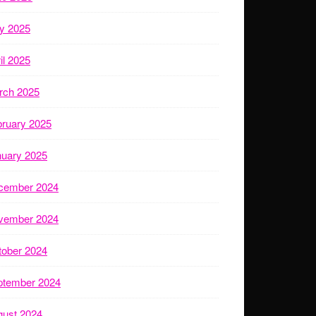
y 2025
il 2025
rch 2025
ruary 2025
nuary 2025
cember 2024
vember 2024
tober 2024
ptember 2024
gust 2024