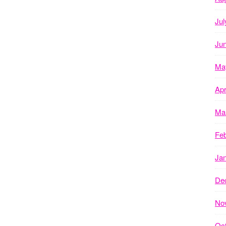
Jul
Ju
Ma
Apr
Ma
Feb
Ja
De
No
Oc