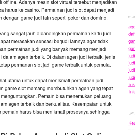
 offline. Adanya mesin slot virtual tersebut menjadikan
pa harus ke casino. Permainan judi slot dapat menjadi
n dengan game judi lain seperti poker dan domino.
age
 yang sangat jauh dibandingkan permainan kartu judi.
daf
apat merasakan sensasi berjudi lainnya agar tidak
gam
gam
lihan permainan judi yang banyak memang menjadi
jud
i dalam agen terbaik. Di dalam agen judi terbaik, jenis
jud
tap permanan slot jadi game terbaik untuk pemula.
judi
jud
hal utama untuk dapat menikmati permainan judi
link
main game slot memang membutuhkan agen yang tepat
lin
bih menguntungkan. Pemain bisa menemukan peluang
am agen terbaik dan berkualitas. Kesempatan untuk
an pemain harus bisa menikmati prosesnya sehingga
Keu