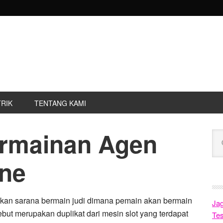
TRIK
TENTANG KAMI
ermainan Agen
P
Se
S
this
web
ine
upakan sarana bermain judi dimana pemain akan bermain
Ja
sebut merupakan duplikat dari mesin slot yang terdapat
Te