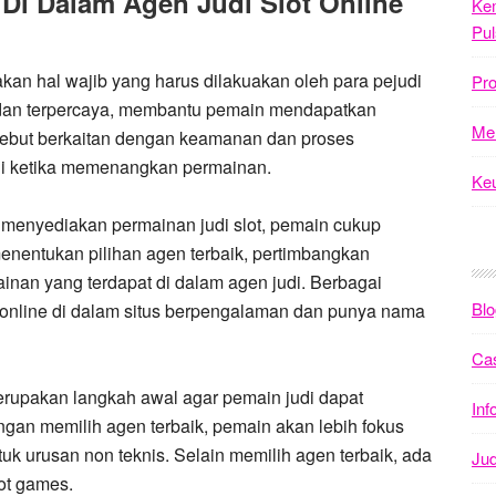
Di Dalam Agen Judi Slot Online
Kem
Pu
akan hal wajib yang harus dilakuakan oleh para pejudi
Pro
k dan terpercaya, membantu pemain mendapatkan
Men
rsebut berkaitan dengan keamanan dan proses
di ketika memenangkan permainan.
Keu
g menyediakan permainan judi slot, pemain cukup
nentukan pilihan agen terbaik, pertimbangkan
mainan yang terdapat di dalam agen judi. Berbagai
Blo
i online di dalam situs berpengalaman dan punya nama
Ca
merupakan langkah awal agar pemain judi dapat
Inf
ngan memilih agen terbaik, pemain akan lebih fokus
k urusan non teknis. Selain memilih agen terbaik, ada
Jud
lot games.