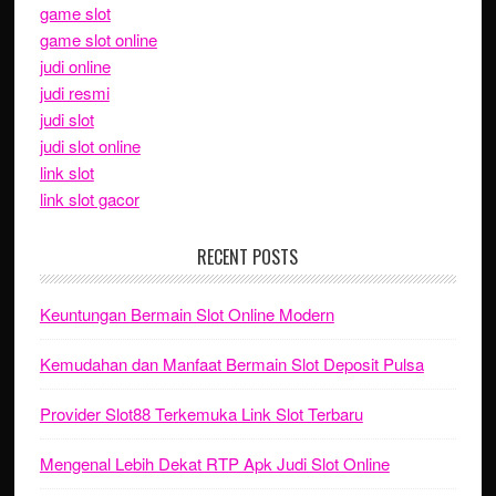
game slot
game slot online
judi online
judi resmi
judi slot
judi slot online
link slot
link slot gacor
RECENT POSTS
Keuntungan Bermain Slot Online Modern
Kemudahan dan Manfaat Bermain Slot Deposit Pulsa
Provider Slot88 Terkemuka Link Slot Terbaru
Mengenal Lebih Dekat RTP Apk Judi Slot Online