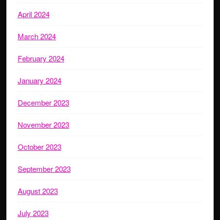
April 2024
March 2024
February 2024
January 2024
December 2023
November 2023
October 2023
September 2023
August 2023
July 2023