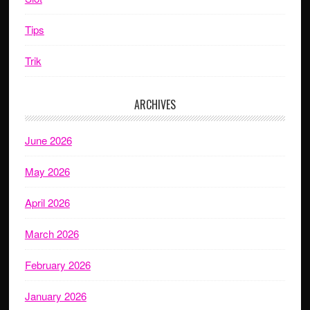
Tips
Trik
ARCHIVES
June 2026
May 2026
April 2026
March 2026
February 2026
January 2026