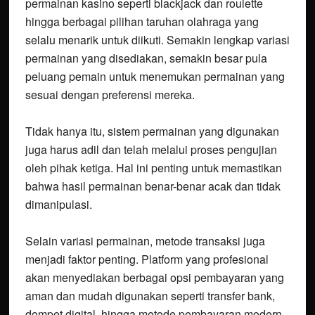
permainan kasino seperti blackjack dan roulette
hingga berbagai pilihan taruhan olahraga yang
selalu menarik untuk diikuti. Semakin lengkap variasi
permainan yang disediakan, semakin besar pula
peluang pemain untuk menemukan permainan yang
sesuai dengan preferensi mereka.
Tidak hanya itu, sistem permainan yang digunakan
juga harus adil dan telah melalui proses pengujian
oleh pihak ketiga. Hal ini penting untuk memastikan
bahwa hasil permainan benar-benar acak dan tidak
dimanipulasi.
Selain variasi permainan, metode transaksi juga
menjadi faktor penting. Platform yang profesional
akan menyediakan berbagai opsi pembayaran yang
aman dan mudah digunakan seperti transfer bank,
dompet digital, hingga metode pembayaran modern