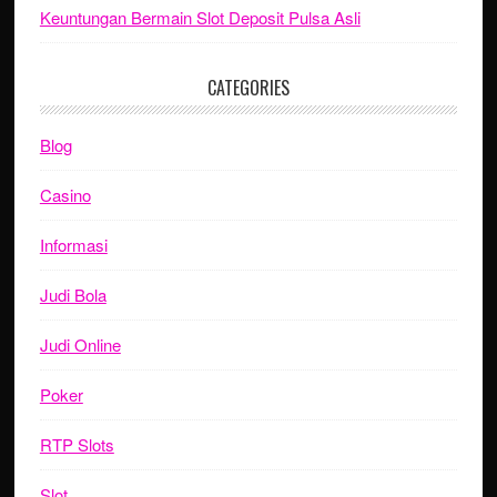
Keuntungan Bermain Slot Deposit Pulsa Asli
CATEGORIES
Blog
Casino
Informasi
Judi Bola
Judi Online
Poker
RTP Slots
Slot