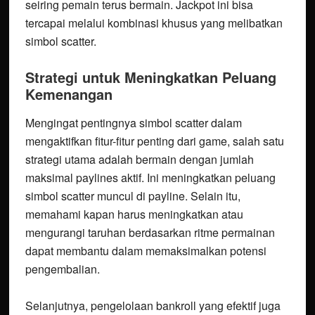
seiring pemain terus bermain. Jackpot ini bisa
tercapai melalui kombinasi khusus yang melibatkan
simbol scatter.
Strategi untuk Meningkatkan Peluang
Kemenangan
Mengingat pentingnya simbol scatter dalam
mengaktifkan fitur-fitur penting dari game, salah satu
strategi utama adalah bermain dengan jumlah
maksimal paylines aktif. Ini meningkatkan peluang
simbol scatter muncul di payline. Selain itu,
memahami kapan harus meningkatkan atau
mengurangi taruhan berdasarkan ritme permainan
dapat membantu dalam memaksimalkan potensi
pengembalian.
Selanjutnya, pengelolaan bankroll yang efektif juga