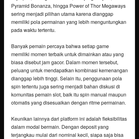
Pyramid Bonanza, hingga Power of Thor Megaways
sering menjadi pilihan utama karena dianggap
memiliki pola permainan yang lebih menguntungkan
pada waktu tertentu.
Banyak pemain percaya bahwa setiap game
memiliki momen terbaik untuk dimainkan atau yang
biasa disebut jam gacor. Dalam momen tersebut,
peluang untuk mendapatkan kombinasi kemenangan
dianggap lebih tinggi. Selain itu, penggunaan pola
spin tertentu juga sering menjadi bahan diskusi di
komunitas pemain slot, baik itu spin manual maupun
otomatis yang disesuaikan dengan ritme permainan.
Keunikan lainnya dari platform ini adalah fleksibilitas
dalam modal bermain. Dengan deposit yang
terjangkau mulai dari nominal kecil, siapa saja bisa