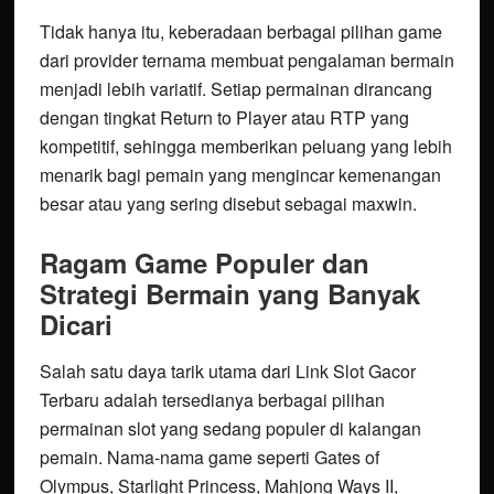
Tidak hanya itu, keberadaan berbagai pilihan game
dari provider ternama membuat pengalaman bermain
menjadi lebih variatif. Setiap permainan dirancang
dengan tingkat Return to Player atau RTP yang
kompetitif, sehingga memberikan peluang yang lebih
menarik bagi pemain yang mengincar kemenangan
besar atau yang sering disebut sebagai maxwin.
Ragam Game Populer dan
Strategi Bermain yang Banyak
Dicari
Salah satu daya tarik utama dari Link Slot Gacor
Terbaru adalah tersedianya berbagai pilihan
permainan slot yang sedang populer di kalangan
pemain. Nama-nama game seperti Gates of
Olympus, Starlight Princess, Mahjong Ways II,