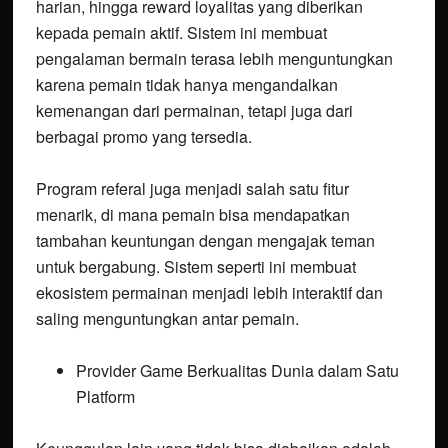
harian, hingga reward loyalitas yang diberikan
kepada pemain aktif. Sistem ini membuat
pengalaman bermain terasa lebih menguntungkan
karena pemain tidak hanya mengandalkan
kemenangan dari permainan, tetapi juga dari
berbagai promo yang tersedia.
Program referal juga menjadi salah satu fitur
menarik, di mana pemain bisa mendapatkan
tambahan keuntungan dengan mengajak teman
untuk bergabung. Sistem seperti ini membuat
ekosistem permainan menjadi lebih interaktif dan
saling menguntungkan antar pemain.
Provider Game Berkualitas Dunia dalam Satu
Platform