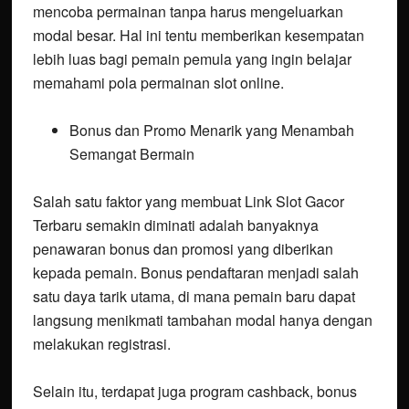
mencoba permainan tanpa harus mengeluarkan
modal besar. Hal ini tentu memberikan kesempatan
lebih luas bagi pemain pemula yang ingin belajar
memahami pola permainan slot online.
Bonus dan Promo Menarik yang Menambah
Semangat Bermain
Salah satu faktor yang membuat Link Slot Gacor
Terbaru semakin diminati adalah banyaknya
penawaran bonus dan promosi yang diberikan
kepada pemain. Bonus pendaftaran menjadi salah
satu daya tarik utama, di mana pemain baru dapat
langsung menikmati tambahan modal hanya dengan
melakukan registrasi.
Selain itu, terdapat juga program cashback, bonus