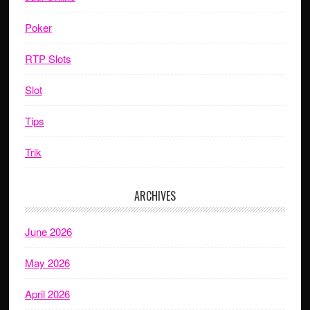
Poker
RTP Slots
Slot
Tips
Trik
ARCHIVES
June 2026
May 2026
April 2026