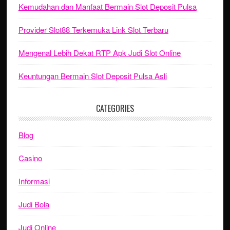
Kemudahan dan Manfaat Bermain Slot Deposit Pulsa
Provider Slot88 Terkemuka Link Slot Terbaru
Mengenal Lebih Dekat RTP Apk Judi Slot Online
Keuntungan Bermain Slot Deposit Pulsa Asli
CATEGORIES
Blog
Casino
Informasi
Judi Bola
Judi Online