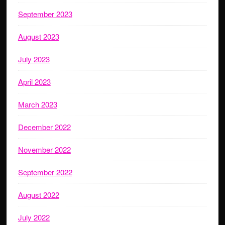
September 2023
August 2023
July 2023
April 2023
March 2023
December 2022
November 2022
September 2022
August 2022
July 2022