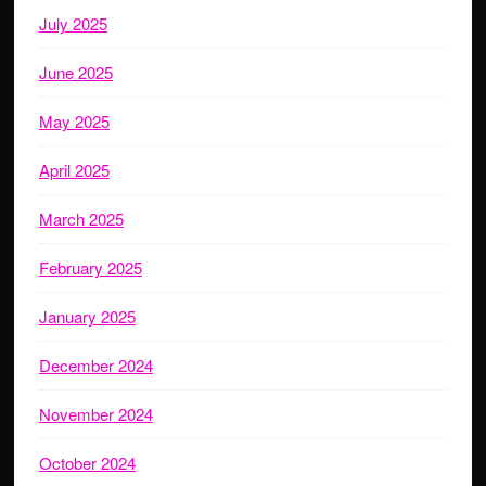
July 2025
June 2025
May 2025
April 2025
March 2025
February 2025
January 2025
December 2024
November 2024
October 2024