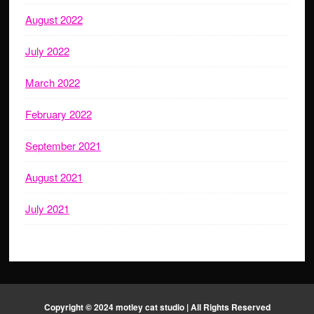
August 2022
July 2022
March 2022
February 2022
September 2021
August 2021
July 2021
Copyright © 2024 motley cat studio | All Rights Reserved