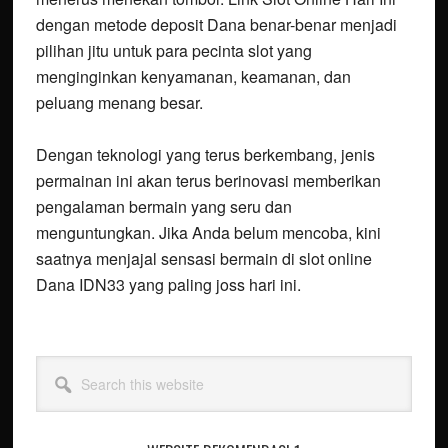
dengan metode deposit Dana benar-benar menjadi
pilihan jitu untuk para pecinta slot yang
menginginkan kenyamanan, keamanan, dan
peluang menang besar.
Dengan teknologi yang terus berkembang, jenis
permainan ini akan terus berinovasi memberikan
pengalaman bermain yang seru dan
menguntungkan. Jika Anda belum mencoba, kini
saatnya menjajal sensasi bermain di slot online
Dana
IDN33
yang paling joss hari ini.
Primary
Search
Sidebar
this
website