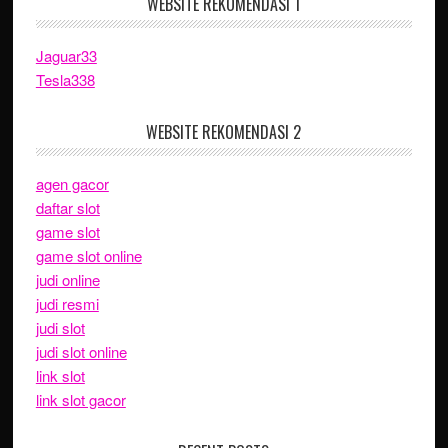
WEBSITE REKOMENDASI 1
Jaguar33
Tesla338
WEBSITE REKOMENDASI 2
agen gacor
daftar slot
game slot
game slot online
judi online
judi resmi
judi slot
judi slot online
link slot
link slot gacor