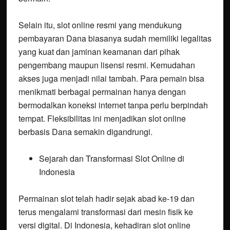
Selain itu, slot online resmi yang mendukung
pembayaran Dana biasanya sudah memiliki legalitas
yang kuat dan jaminan keamanan dari pihak
pengembang maupun lisensi resmi. Kemudahan
akses juga menjadi nilai tambah. Para pemain bisa
menikmati berbagai permainan hanya dengan
bermodalkan koneksi internet tanpa perlu berpindah
tempat. Fleksibilitas ini menjadikan slot online
berbasis Dana semakin digandrungi.
Sejarah dan Transformasi Slot Online di
Indonesia
Permainan slot telah hadir sejak abad ke-19 dan
terus mengalami transformasi dari mesin fisik ke
versi digital. Di Indonesia, kehadiran slot online