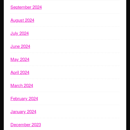
September 2024
August 2024
July 2024
June 2024
May 2024
April 2024
March 2024
February 2024
January 2024
December 2023