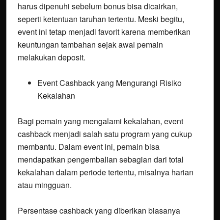
harus dipenuhi sebelum bonus bisa dicairkan,
seperti ketentuan taruhan tertentu. Meski begitu,
event ini tetap menjadi favorit karena memberikan
keuntungan tambahan sejak awal pemain
melakukan deposit.
Event Cashback yang Mengurangi Risiko
Kekalahan
Bagi pemain yang mengalami kekalahan, event
cashback menjadi salah satu program yang cukup
membantu. Dalam event ini, pemain bisa
mendapatkan pengembalian sebagian dari total
kekalahan dalam periode tertentu, misalnya harian
atau mingguan.
Persentase cashback yang diberikan biasanya