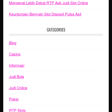
Mengenal Lebih Dekat RTP Apk Judi Slot Online
Keuntungan Bermain Slot Deposit Pulsa Asli
CATEGORIES
Blog
Casino
Informasi
Judi Bola
Judi Online
Poker
RTP Slots