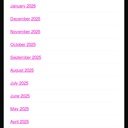
January 2026
December 2025
November 2025
October 2025
September 2025
August 2025
July 2025
June 2025
May 2025
April 2025