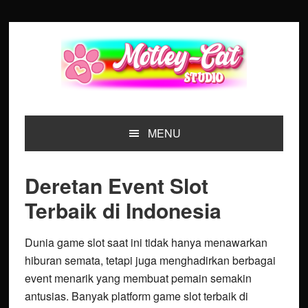
Skip
Skip
Skip
to
to
to
primary
main
primary
navigation
content
sidebar
MENU
Deretan Event Slot
Terbaik di Indonesia
Dunia game slot saat ini tidak hanya menawarkan
hiburan semata, tetapi juga menghadirkan berbagai
event menarik yang membuat pemain semakin
antusias. Banyak platform game slot terbaik di