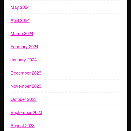
May 2024
April 2024
March 2024
February 2024
January 2024
December 2023
November 2023
October 2023
September 2023
August 2023