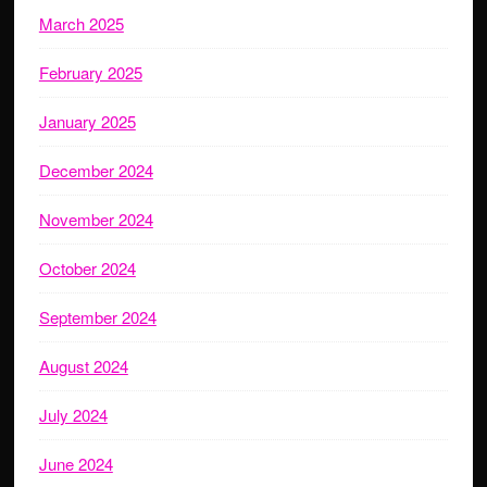
March 2025
February 2025
January 2025
December 2024
November 2024
October 2024
September 2024
August 2024
July 2024
June 2024