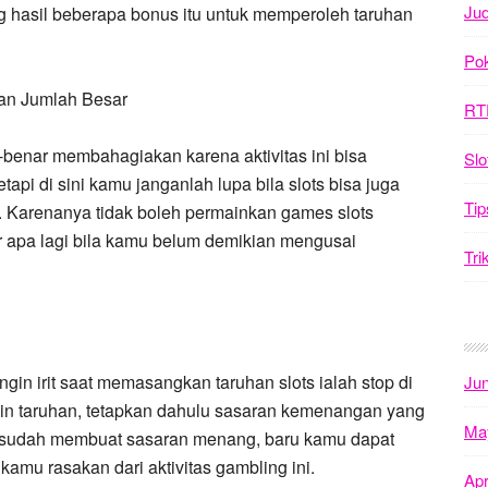
Jud
g hasil beberapa bonus itu untuk memperoleh taruhan
Po
n Jumlah Besar
RT
-benar membahagiakan karena aktivitas ini bisa
Slo
api di sini kamu janganlah lupa bila slots bisa juga
Tip
. Karenanya tidak boleh permainkan games slots
r apa lagi bila kamu belum demikian mengusai
Tri
gin irit saat memasangkan taruhan slots ialah stop di
Ju
gin taruhan, tetapkan dahulu sasaran kemenangan yang
Ma
la sudah membuat sasaran menang, baru kamu dapat
 kamu rasakan dari aktivitas gambling ini.
Apr