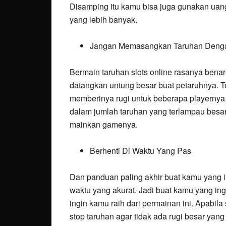
Disamping itu kamu bisa juga gunakan uan
yang lebih banyak.
Jangan Memasangkan Taruhan Denga
Bermain taruhan slots online rasanya benar
datangkan untung besar buat petaruhnya. Tet
memberinya rugi untuk beberapa playernya
dalam jumlah taruhan yang terlampau besa
mainkan gamenya.
Berhenti Di Waktu Yang Pas
Dan panduan paling akhir buat kamu yang in
waktu yang akurat. Jadi buat kamu yang in
ingin kamu raih dari permainan ini. Apabi
stop taruhan agar tidak ada rugi besar yang