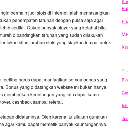
Kem
Pu
ngin bermain judi slots di internet ialah memasangkan
kukan penempatan taruhan dengan pulsa saja agar
Pro
lebih sedikit. Cukup banyak player yang ketahui bila
Men
murah dibandingkan taruhan yang sudah dilakukan
 tentukan situs taruhan slots yang siapkan tempat untuk
Keu
al betting harus dapat manfaatkan semua bonus yang
Blo
caya. Bonus yang didatangkan website ini bukan hanya
Ca
us memberikan keuntungan yang lain dapat kamu
rnover, cashback sampai referal.
Inf
etapan didalamnya. Oleh karena itu silakan gunakan
Jud
ine agar kamu dapat memetik banyak keuntungannya.