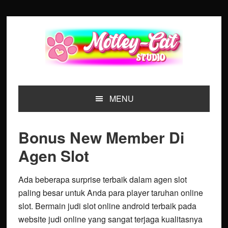
Skip
Skip
Skip
to
to
to
primary
main
primary
navigation
content
sidebar
MENU
Bonus New Member Di
Agen Slot
Ada beberapa surprise terbaik dalam agen slot
paling besar untuk Anda para player taruhan online
slot. Bermain judi slot online android terbaik pada
website judi online yang sangat terjaga kualitasnya