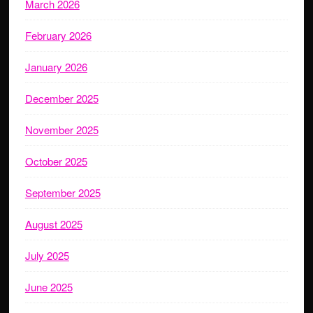
March 2026
February 2026
January 2026
December 2025
November 2025
October 2025
September 2025
August 2025
July 2025
June 2025