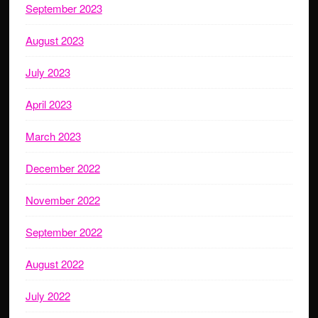
September 2023
August 2023
July 2023
April 2023
March 2023
December 2022
November 2022
September 2022
August 2022
July 2022