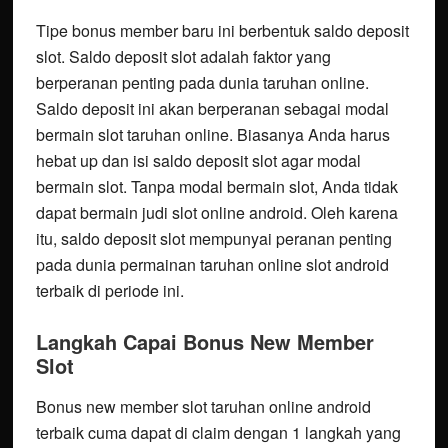
Tipe bonus member baru ini berbentuk saldo deposit
slot. Saldo deposit slot adalah faktor yang
berperanan penting pada dunia taruhan online.
Saldo deposit ini akan berperanan sebagai modal
bermain slot taruhan online. Biasanya Anda harus
hebat up dan isi saldo deposit slot agar modal
bermain slot. Tanpa modal bermain slot, Anda tidak
dapat bermain judi slot online android. Oleh karena
itu, saldo deposit slot mempunyai peranan penting
pada dunia permainan taruhan online slot android
terbaik di periode ini.
Langkah Capai Bonus New Member
Slot
Bonus new member slot taruhan online android
terbaik cuma dapat di claim dengan 1 langkah yang