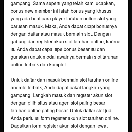
gampang. Sama seperti yang telah kami ucapkan,
bonus new member ini ialah bonus yang khusus
yang ada buat para player taruhan online slot yang
barusan masuk. Maka, Anda dapat cicipi bonusnya
dengan daftar atau masuk bermain slot. Dengan
gabung dan register akun slot taruhan online, karena
itu Anda dapat capai tipe bonus besar itu dan
gunakan untuk modal awalnya bermain slot taruhan
online terbaik dan komplet.
Untuk daftar dan masuk bermain slot taruhan online
android terbaik, Anda dapat pakai langkah yang
gampang. Langkah masuk dan register akun slot
dengan pilih situs atau agen slot paling besar
taruhan online paling besar. Untuk daftar slot judi
Anda perlu isi form register akun slot taruhan online.
Dapatkan form register akun slot dengan lewat