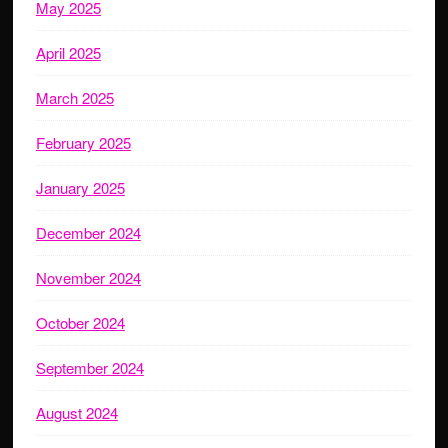
May 2025
April 2025
March 2025
February 2025
January 2025
December 2024
November 2024
October 2024
September 2024
August 2024