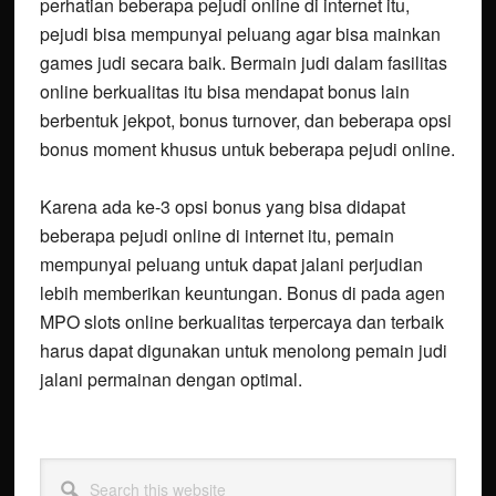
perhatian beberapa pejudi online di internet itu,
pejudi bisa mempunyai peluang agar bisa mainkan
games judi secara baik. Bermain judi dalam fasilitas
online berkualitas itu bisa mendapat bonus lain
berbentuk jekpot, bonus turnover, dan beberapa opsi
bonus moment khusus untuk beberapa pejudi online.
Karena ada ke-3 opsi bonus yang bisa didapat
beberapa pejudi online di internet itu, pemain
mempunyai peluang untuk dapat jalani perjudian
lebih memberikan keuntungan. Bonus di pada agen
MPO slots online berkualitas terpercaya dan terbaik
harus dapat digunakan untuk menolong pemain judi
jalani permainan dengan optimal.
Primary
Search