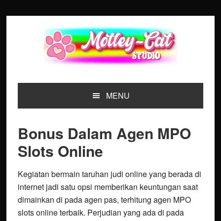
Skip
Skip
Skip
to
to
to
primary
main
primary
navigation
content
sidebar
MENU
Bonus Dalam Agen MPO
Slots Online
Kegiatan bermain taruhan judi online yang berada di
internet jadi satu opsi memberikan keuntungan saat
dimainkan di pada agen pas, terhitung agen MPO
slots online terbaik. Perjudian yang ada di pada