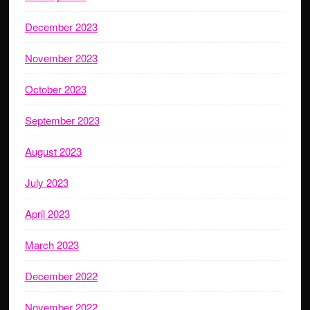
December 2023
November 2023
October 2023
September 2023
August 2023
July 2023
April 2023
March 2023
December 2022
November 2022