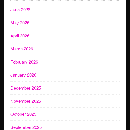
June 2026
May 2026
April 2026
March 2026
February 2026
January 2026
December 2025
November 2025
October 2025
September 2025